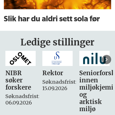
Slik har du aldri sett sola før
Ledige stillinger
Rektor
Seniorforsker
Forskning.
innen
søker
Søknadsfrist:
miljøkjemi
nyhetsjour
15.09.2026
og
– fast
:
arktisk
Søknadsfrist:
miljø
16. august.