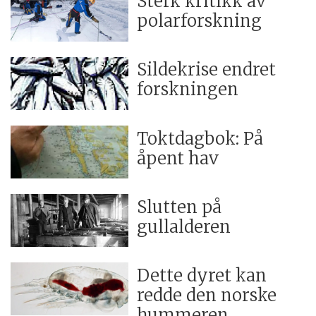
Sterk kritikk av
polarforskning
Sildekrise endret
forskningen
Toktdagbok: På
åpent hav
Slutten på
gullalderen
Dette dyret kan
redde den norske
hummeren