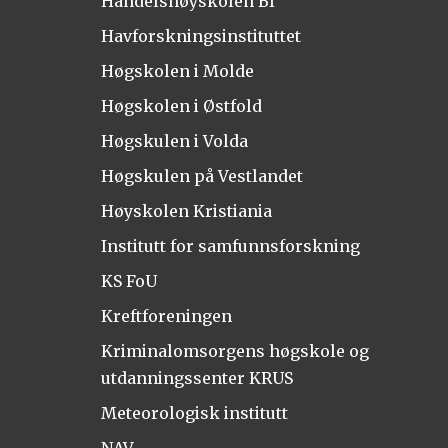
Handelshøyskolen BI
Havforskningsinstituttet
Høgskolen i Molde
Høgskolen i Østfold
Høgskulen i Volda
Høgskulen på Vestlandet
Høyskolen Kristiania
Institutt for samfunnsforskning
KS FoU
Kreftforeningen
Kriminalomsorgens høgskole og
utdanningssenter KRUS
Meteorologisk institutt
NAV