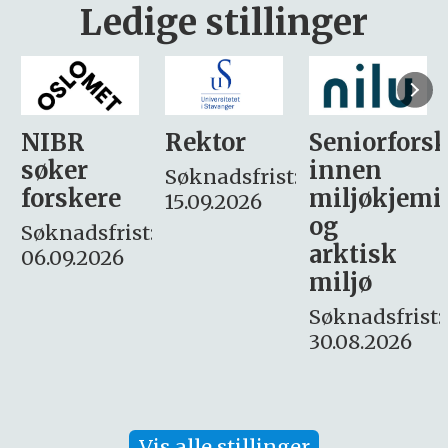
Ledige stillinger
Rektor
Seniorforsker
Forskning.
innen
søker
Søknadsfrist:
miljøkjemi
nyhetsjour
15.09.2026
og
– fast
:
arktisk
Søknadsfrist:
miljø
16. august.
Søknadsfrist:
30.08.2026
Vis alle stillinger