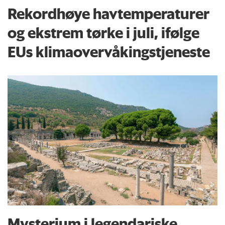
Rekordhøye havtemperaturer
og ekstrem tørke i juli, ifølge
EUs klima­overvåkings­tjeneste
Mysterium i legendariske