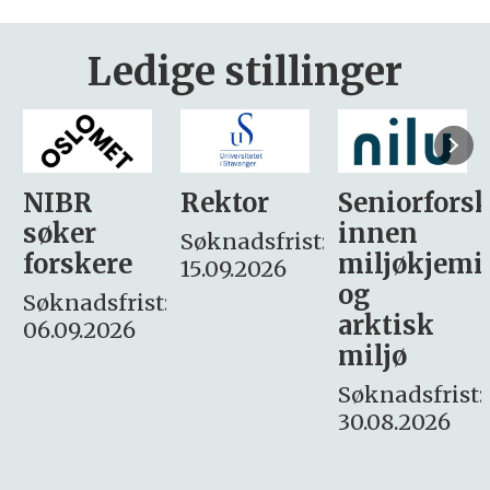
Ledige stillinger
Rektor
Seniorforsker
Forskning.
innen
søker
Søknadsfrist:
miljøkjemi
nyhetsjour
15.09.2026
og
– fast
:
arktisk
Søknadsfrist:
miljø
16. august.
Søknadsfrist:
30.08.2026