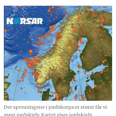
Der spenningene i jordskorpa er størst får vi
mest jordskjelv. Kartet viser jordskjelv