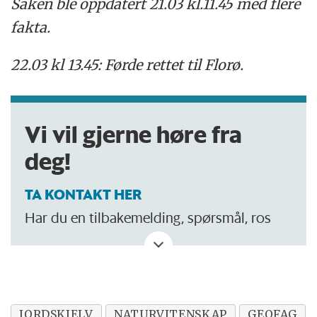
Saken ble oppdatert 21.03 kl.11.45 med flere
fakta.
22.03 kl 13.45: Førde rettet til Florø.
Vi vil gjerne høre fra
deg!
TA KONTAKT HER
Har du en tilbakemelding, spørsmål, ros
eller kritikk? Eller tips om noe vi bør skrive
om?
JORDSKJELV
NATURVITENSKAP
GEOFAG