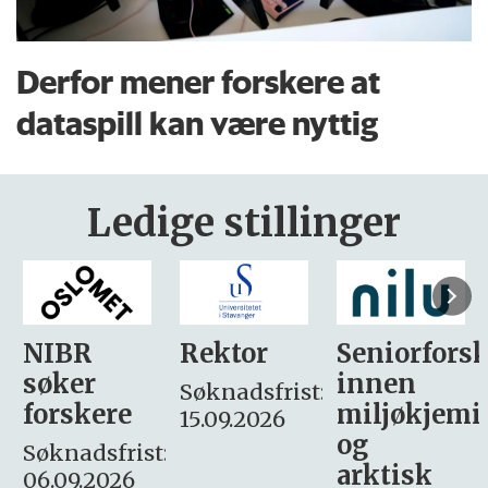
Derfor mener forskere at
dataspill kan være nyttig
Ledige stillinger
Rektor
Seniorforsker
Forskning.
innen
søker
Søknadsfrist:
miljøkjemi
nyhetsjour
15.09.2026
og
– fast
:
arktisk
Søknadsfrist: