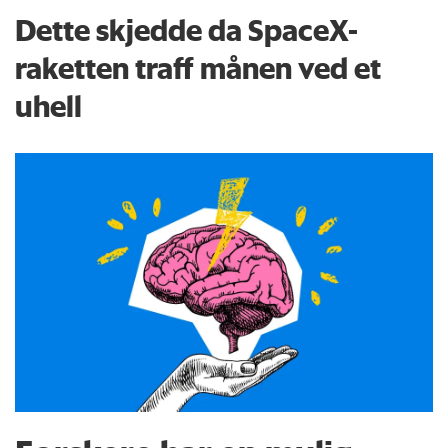
Dette skjedde da SpaceX-
raketten traff månen ved et
uhell