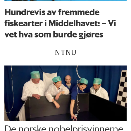
Hundrevis av fremmede
fiskearter i Middelhavet: – Vi
vet hva som burde gjøres
NTNU
De norske nobelprisvinnerne