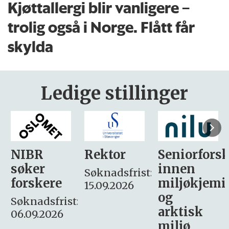
Kjøttallergi blir vanligere –
trolig også i Norge. Flått får
skylda
Ledige stillinger
Rektor
Seniorforsker
Forskning.
innen
søker
Søknadsfrist:
miljøkjemi
nyhetsjour
15.09.2026
og
– fast
:
arktisk
Søknadsfrist:
miljø
16. august.