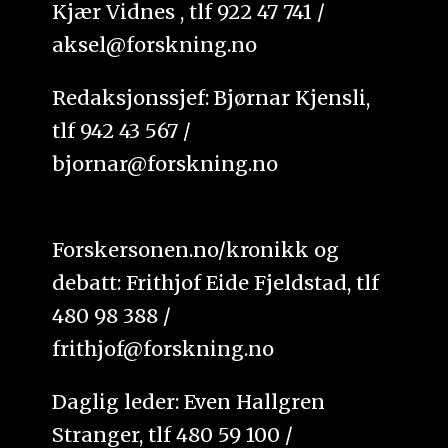
Kjær Vidnes , tlf 922 47 741 /
aksel@forskning.no
Redaksjonssjef: Bjørnar Kjensli,
tlf 942 43 567 /
bjornar@forskning.no
Forskersonen.no/kronikk og
debatt: Frithjof Eide Fjeldstad, tlf
480 98 388 /
frithjof@forskning.no
Daglig leder: Even Hallgren
Stranger, tlf 480 59 100 /