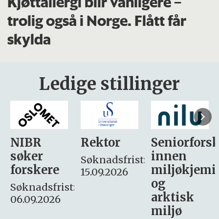
Kjøttallergi blir vanligere –
trolig også i Norge. Flått får
skylda
Ledige stillinger
Rektor
Seniorforsker
Forskning.
innen
søker
Søknadsfrist:
miljøkjemi
nyhetsjour
15.09.2026
og
– fast
:
arktisk
Søknadsfrist:
miljø
16. august.