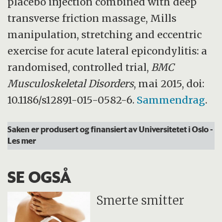
placebo injection combined with deep
transverse friction massage, Mills
manipulation, stretching and eccentric
exercise for acute lateral epicondylitis: a
randomised, controlled trial,
BMC
Musculoskeletal Disorders
, mai 2015, doi:
10.1186/s12891-015-0582-6.
Sammendrag
.
Saken er produsert og finansiert av Universitetet i Oslo
-
Les mer
SE OGSÅ
Smerte smitter