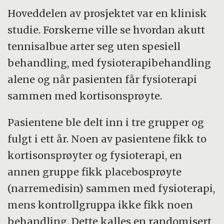
vanligere grunn er overanstrengelse i
Hoveddelen av prosjektet var en klinisk
yrkessammenheng. Skyldes vanligvis
studie. Forskerne ville se hvordan akutt
gjentatte, ensidige bevegelser som gir
tennisalbue arter seg uten spesiell
overbelastning av senefester.
behandling, med fysioterapibehandling
Behandles med hvile, fysioterapi, albuen i
alene og når pasienten får fysioterapi
fatle eller kortison. I enkelte tilfeller
sammen med kortisonsprøyte.
operasjon.
Pasientene ble delt inn i tre grupper og
Golfalbue (medial epikondylitt) har smerter
fulgt i ett år. Noen av pasientene fikk to
på innsiden av albueleddet. Forekommer
kortisonsprøyter og fysioterapi, en
sjeldnere.
annen gruppe fikk placebosprøyte
(narremedisin) sammen med fysioterapi,
(Kilder: Store norske leksikon og Norsk
mens kontrollgruppa ikke fikk noen
helseinformatikk)
behandling. Dette kalles en randomisert,