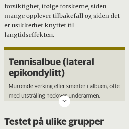
forsiktighet, ifølge forskerne, siden
mange opplever tilbakefall og siden det
er usikkerhet knyttet til
langtidseffekten.
Tennisalbue (lateral
epikondylitt)
Murrende verking eller smerter i albuen, ofte
med utstråling nedover underarmen.
Smertene sitter på utsiden av albueleddet.
Testet på ulike grupper
Navnet antyder sportslig årsak, men en