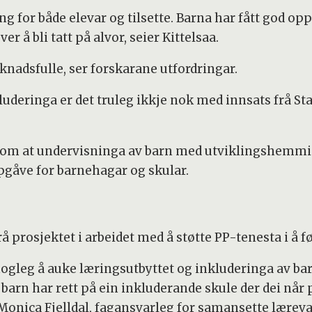
ling for både elevar og tilsette. Barna har fått god op
 å bli tatt på alvor, seier Kittelsaa.
nadsfulle, ser forskarane utfordringar.
luderinga er det truleg ikkje nok med innsats frå St
nal om at undervisninga av barn med utviklingshemm
pgåve for barnehagar og skular.
 prosjektet i arbeidet med å støtte PP-tenesta i å 
 mogleg å auke læringsutbyttet og inkluderinga av 
arn har rett på ein inkluderande skule der dei når p
er Monica Fjelldal, fagansvarleg for samansette lærev