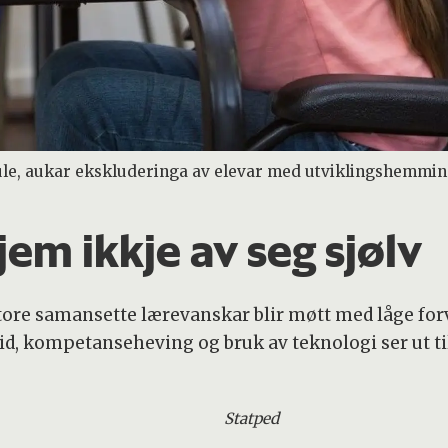
le, aukar ekskluderinga av elevar med utviklingshemming.
jem ikkje av seg sjølv
re samansette lærevanskar blir møtt med låge for
d, kompetanseheving og bruk av teknologi ser ut til
Statped