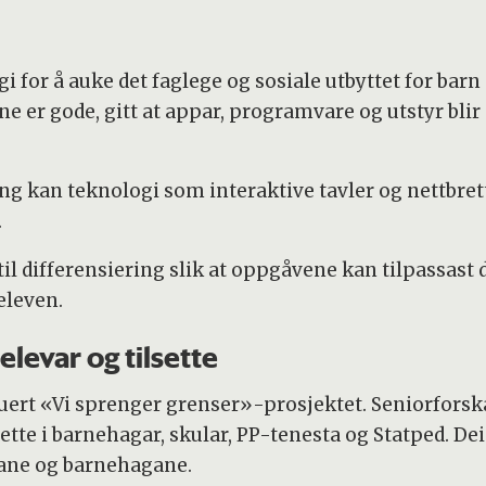
ogi for å auke det faglege og sosiale utbyttet for b
 er gode, gitt at appar, programvare og utstyr blir
g kan teknologi som interaktive tavler og nettbrett g
.
 differensiering slik at oppgåvene kan tilpassast d
eleven.
elevar og tilsette
rt «Vi sprenger grenser»-prosjektet. Seniorforska
sette i barnehagar, skular, PP-tenesta og Statped. D
lane og barnehagane.