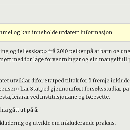
ammel og kan inneholde utdatert informasjon.
ng og fellesskap» frå 2010 peiker på at barn og u
møtt med for låge forventningar og ein mangelfull
et utviklar difor Statped tiltak for å fremje inklud
grenser» har Statped gjennomført forsøksstudiar på
sta, leiarar ved institusjonane og føresette.
na gått ut på å:
kludering og utvikle ein inkluderande praksis.