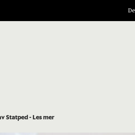
De
 av Statped
- Les mer