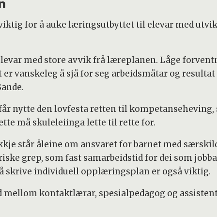
n
ktig for å auke læringsutbyttet til elevar med ut
elevar med store avvik frå læreplanen. Låge forventn
r vanskeleg å sjå for seg arbeidsmåtar og resultat n
Sande.
 får nytte den lovfesta retten til kompetanseheving,
e må skuleleiinga lette til rette for.
kkje står åleine om ansvaret for barnet med særskil
ske grep, som fast samarbeidstid for dei som jobbar
å skrive individuell opplæringsplan er også viktig.
 mellom kontaktlærar, spesialpedagog og assistent 