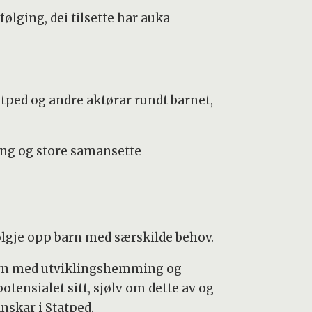
pfølging, dei tilsette har auka
atped og andre aktørar rundt barnet,
ing og store samansette
følgje opp barn med særskilde behov.
barn med utviklingshemming og
otensialet sitt, sjølv om dette av og
anskar i Statped.