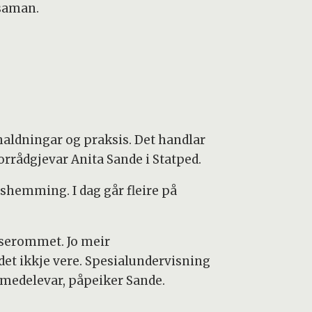
 saman.
haldningar og praksis. Det handlar
orrådgjevar Anita Sande i Statped.
shemming. I dag går fleire på
sserommet. Jo meir
 det ikkje vere. Spesialundervisning
 medelevar, påpeiker Sande.