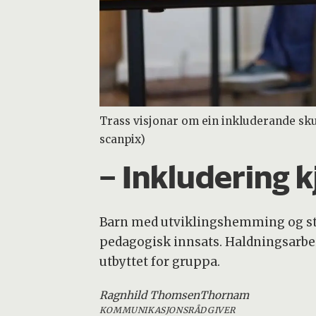
Trass visjonar om ein inkluderande sku
scanpix)
– Inkludering k
Barn med utviklingshemming og sto
pedagogisk innsats. Haldningsarbei
utbyttet for gruppa.
Ragnhild Thomsen
Thornam
KOMMUNIKASJONSRÅDGIVER