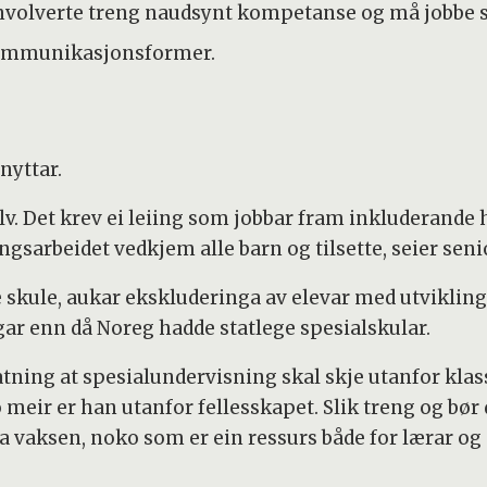
 involverte treng naudsynt kompetanse og må jobbe
 kommunikasjonsformer.
nyttar.
lv. Det krev ei leiing som jobbar fram inkluderande 
ngsarbeidet vedkjem alle barn og tilsette, seier seni
 skule, aukar ekskluderinga av elevar med utvikling
ngar enn då Noreg hadde statlege spesialskular.
fatning at spesialundervisning skal skje utanfor kla
 meir er han utanfor fellesskapet. Slik treng og bør
ra vaksen, noko som er ein ressurs både for lærar og