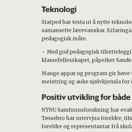
Teknologi
Statped har testa ut å nytte teknol
samansette lærevanskar. Erfaringane
pedagogisk måte.
– Med god pedagogisk tilretteleggin
klassefellesskapet, påpeiker Sande
Mange appar og program gir høve til
meistring og auke sjølvkjensla for 
Positiv utvikling for både 
NTNU Samfunnsforskning har evalue
Tøssebro har intervjua foreldre, til
foreldre og representantar frå sku