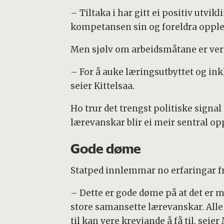
– Tiltaka i har gitt ei positiv utvik
kompetansen sin og foreldra opplever
Men sjølv om arbeidsmåtane er verk
– For å auke læringsutbyttet og ink
seier Kittelsaa.
Ho trur det trengst politiske sig
lærevanskar blir ei meir sentral op
Gode døme
Statped innlemmar no erfaringar frå
– Dette er gode døme på at det er
store samansette lærevanskar. Alle b
til kan vere krevjande å få til, sei