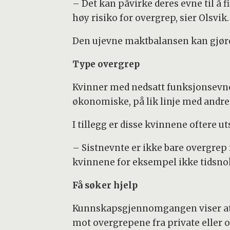
– Det kan påvirke deres evne til å 
høy risiko for overgrep, sier Olsvik.
Den ujevne maktbalansen kan gjøre 
Type overgrep
Kvinner med nedsatt funksjonsevne u
økonomiske, på lik linje med andre
I tillegg er disse kvinnene oftere 
– Sistnevnte er ikke bare overgrep
kvinnene for eksempel ikke tidsnok 
Få søker hjelp
Kunnskapsgjennomgangen viser at r
mot overgrepene fra private eller o