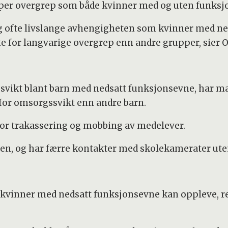
yper overgrep som både kvinner med og uten funksjon
 og ofte livslange avhengigheten som kvinner med ne
e for langvarige overgrep enn andre grupper, sier O
vikt blant barn med nedsatt funksjonsevne, har man 
 for omsorgssvikt enn andre barn.
t for trakassering og mobbing av medelever.
en, og har færre kontakter med skolekamerater ute
vinner med nedsatt funksjonsevne kan oppleve, resu