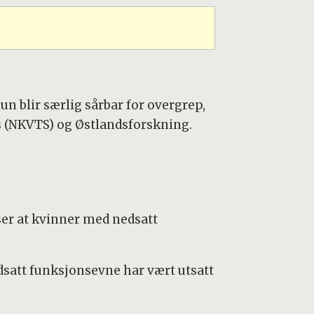
n blir særlig sårbar for overgrep,
s (NKVTS) og Østlandsforskning.
iser at kvinner med nedsatt
satt funksjonsevne har vært utsatt