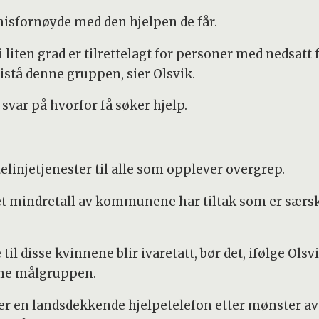
misfornøyde med den hjelpen de får.
 i liten grad er tilrettelagt for personer med nedsat
bistå denne gruppen, sier Olsvik.
svar på hvorfor få søker hjelp.
linjetjenester til alle som opplever overgrep.
et mindretall av kommunene har tiltak som er særski
 til disse kvinnene blir ivaretatt, bør det, ifølge Ol
nne målgruppen.
 er en landsdekkende hjelpetelefon etter mønster av 