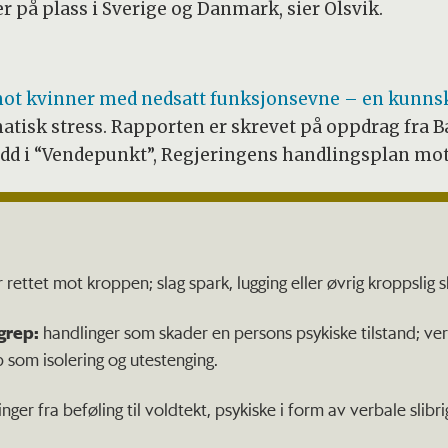
er på plass i Sverige og Danmark, sier Olsvik.
ot kvinner med nedsatt funksjonsevne – en kunns
isk stress. Rapporten er skrevet på oppdrag fra Ba
d i “Vendepunkt”, Regjeringens handlingsplan mot 
 rettet mot kroppen; slag spark, lugging eller øvrig kroppslig 
grep:
handlinger som skader en persons psykiske tilstand; ve
p som isolering og utestenging.
nger fra beføling til voldtekt, psykiske i form av verbale slibri