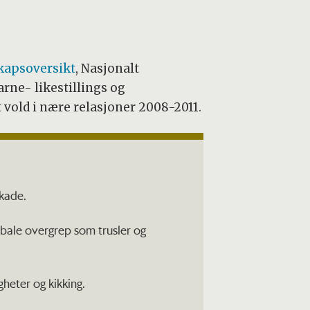
kapsoversikt
, Nasjonalt
rne- likestillings og
vold i nære relasjoner 2008-2011.
skade.
rbale overgrep som trusler og
gheter og kikking.