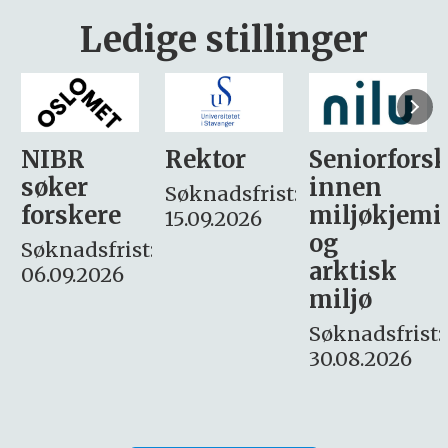
Ledige stillinger
Rektor
Seniorforsker
Forskning.
innen
søker
Søknadsfrist:
miljøkjemi
nyhetsjour
15.09.2026
og
– fast
:
arktisk
Søknadsfrist:
miljø
16. august.
Søknadsfrist:
30.08.2026