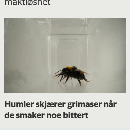
maktløshet
Humler skjærer grimaser når
de smaker noe bittert