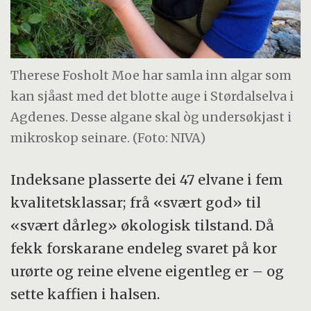
Therese Fosholt Moe har samla inn algar som
kan sjåast med det blotte auge i Størdalselva i
Agdenes. Desse algane skal òg undersøkjast i
mikroskop seinare. (Foto: NIVA)
Indeksane plasserte dei 47 elvane i fem
kvalitetsklassar; frå «svært god» til
«svært dårleg» økologisk tilstand. Då
fekk forskarane endeleg svaret på kor
urørte og reine elvene eigentleg er – og
sette kaffien i halsen.