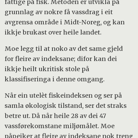
fattige på fisk. Metoden er utvikla på
grunnlag av nokre få vassdrag i eit
avgrensa område i Midt-Noreg, og kan
ikkje brukast over heile landet.
Moe legg til at noko av det same gjeld
for fleire av indeksane; difor kan dei
ikkje heilt ukritisk stole på
klassifiseringa i denne omgang.
Når ein utelèt fiskeindeksen og ser på
samla økologisk tilstand, ser det straks
betre ut. Då når heile 28 av dei 47
vassførekomstane miljømålet. Moe
påpeiker at fleire av indeksane nok treng