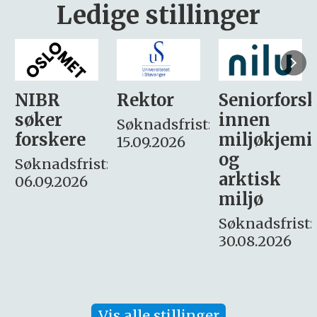
Ledige stillinger
Rektor
Seniorforsker
Forskning.
innen
søker
Søknadsfrist:
miljøkjemi
nyhetsjour
15.09.2026
og
– fast
:
arktisk
Søknadsfrist:
miljø
16. august.
Søknadsfrist:
30.08.2026
Vis alle stillinger