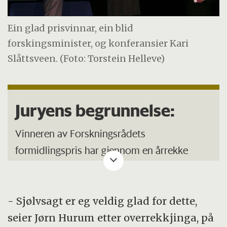
Ein glad prisvinnar, ein blid
forskingsminister, og konferansier Kari
Slåttsveen. (Foto: Torstein Helleve)
Juryens begrunnelse:
Vinneren av Forskningsrådets
formidlingspris har gjennom en årrekke
formidlet for et bredt publikum, og har
evnet å nå nye og brede målgrupper.
- Sjølvsagt er eg veldig glad for dette,
Med stor entusiasme har prisvinneren
seier Jørn Hurum etter overrekkjinga, på