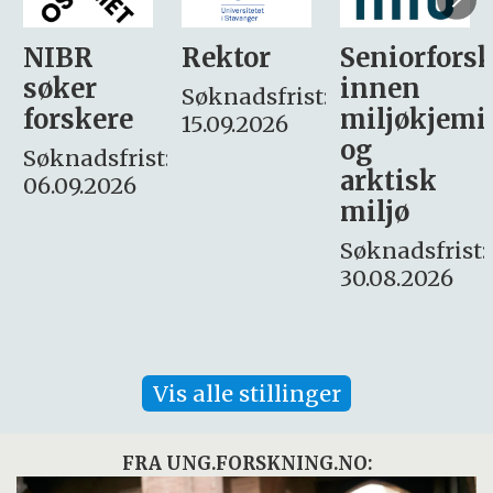
Rektor
Seniorforsker
Forskning.
innen
søker
Søknadsfrist:
miljøkjemi
nyhetsjour
15.09.2026
og
– fast
:
arktisk
Søknadsfrist:
miljø
16. august.
Søknadsfrist:
30.08.2026
Vis alle stillinger
FRA UNG.FORSKNING.NO: