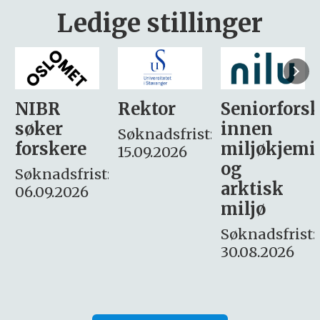
Ledige stillinger
Rektor
Seniorforsker
Forskning.
innen
søker
Søknadsfrist:
miljøkjemi
nyhetsjour
15.09.2026
og
– fast
:
arktisk
Søknadsfrist:
miljø
16. august.
Søknadsfrist:
30.08.2026