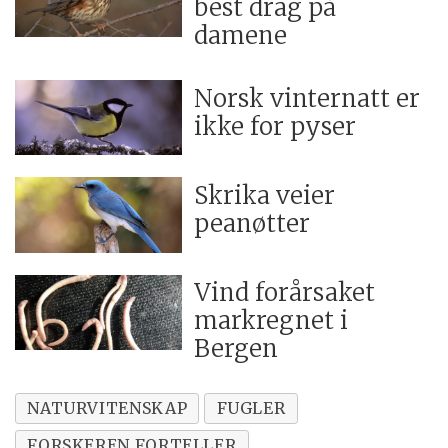
best drag på
damene
Norsk vinternatt er
ikke for pyser
Skrika veier
peanøtter
Vind forårsaket
markregnet i
Bergen
NATURVITENSKAP
FUGLER
FORSKEREN FORTELLER