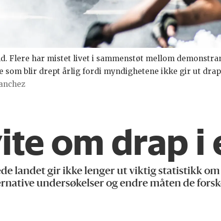
d. Flere har mistet livet i sammenstøt mellom demonstran
om blir drept årlig fordi myndighetene ikke gir ut drapss
Sanchez
vite om drap i
landet gir ikke lenger ut viktig statistikk om
ernative undersøkelser og endre måten de forsk