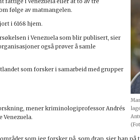
 fattige i Venezuela eller at to av tre
o som følge av matmangelen.
ort i 6168 hjem.
rsøkelsen i Venezuela som blir publisert, sier
 organisasjoner også prøver å samle
utlandet som forsker i samarbeid med grupper
Man
forskning, mener kriminologiprofessor Andrés
lag
Ant
e Venezuela.
(Fot
å områder som jeg forsker på, som drap, sier han på t