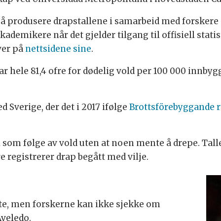
 å produsere drapstallene i samarbeid med forskere i
kademikere når det gjelder tilgang til offisiell stat
ver på
nettsidene sine
.
 var hele 81,4 ofre for dødelig vold per 100 000 innby
Sverige, der det i 2017 ifølge
Brottsförebyggande r
l som følge av vold uten at noen mente å drepe. Tal
registrerer drap begått med vilje.
te, men forskerne kan ikke sjekke om
Aveledo.