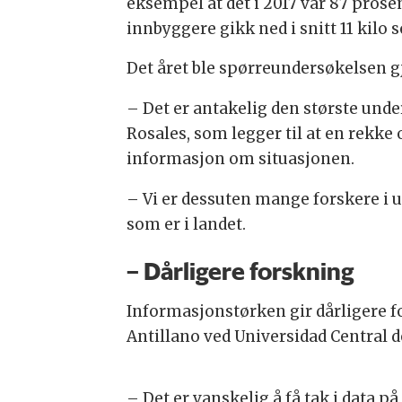
eksempel at det i 2017 var 87 prosent
innbyggere gikk ned i snitt 11 kil
Det året ble spørreundersøkelsen gj
– Det er antakelig den største unde
Rosales, som legger til at en rekke
informasjon om situasjonen.
– Vi er dessuten mange forskere i 
som er i landet.
– Dårligere forskning
Informasjonstørken gir dårligere 
Antillano ved Universidad Central d
– Det er vanskelig å få tak i data p