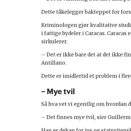
Dette tåkelegger bakteppet for fors
Kriminologen gjør kvalitative studi
i fattige bydeler i Caracas. Caracas 
sirkulerer.
– Det er ikke bare det at det ikke f
Antillano.
Dette er imidlertid et problem i fle
– Mye tvil
Så hva vet vi egentlig om hvordan det
– Det finnes mye tvil, sier Guillerm
Han er dekan for jus og statsviten