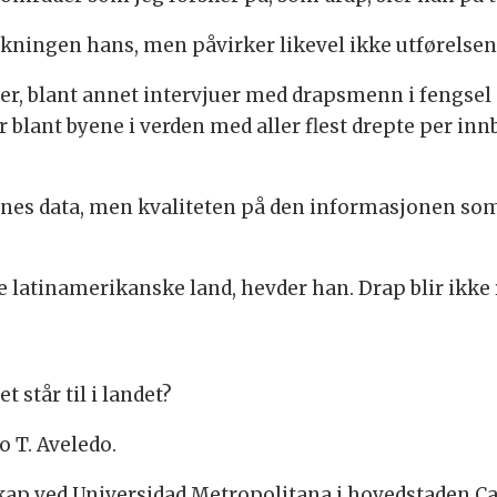
kningen hans, men påvirker likevel ikke utførelsen 
er, blant annet intervjuer med drapsmenn i fengsel 
er blant byene i verden med aller flest drepte per inn
innes data, men kvaliteten på den informasjonen som 
re latinamerikanske land, hevder han. Drap blir ikke 
 står til i landet?
o T. Aveledo.
skap ved Universidad Metropolitana i hovedstaden Ca