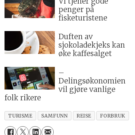
Vi tjener gode
penger på
fisketuristene
Duften av
sjokoladekjeks kan
øke kaffesalget
–
Delingsøkonomien
vil gjøre vanlige
folk rikere
TURISME
SAMFUNN
REISE
FORBRUK