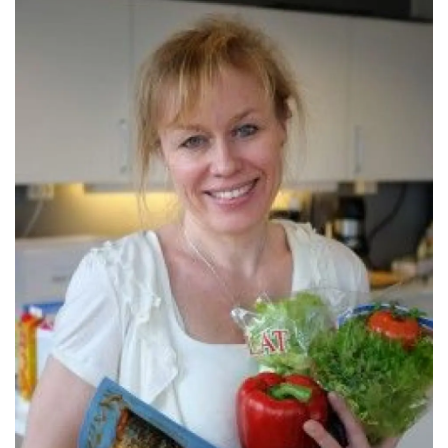
millioner kroner i 2016.
Ifølge Virke har omsetningen av mat og
drikke på nett økt kraftig de siste årene. I
2015 kjøpte vi mat og drikke over nett for
704 millioner kroner. Likevel utgjorde dette
bare 3,8 prosent av netthandelen dette året.
Ifølge Virke kjøper nå 15 prosent av
forbrukerne dagligvarer på nett.