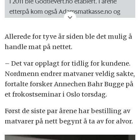
I 2011 ble Godtlevert.no etablert. I årene
etterpå kom også Adamsmatkasse.no og
Kolonihagen.no. Det første året omsatte
Godtlevert.no for 7,6 millioner kroner. Fem
Allerede for tyve år siden ble det mulig å
år senere var omsetningen 390 millioner
handle mat på nettet.
kroner. Adamsmatkasse.no omsatte for 330
millioner kroner i 2016.
– Det var opplagt for tidlig for kundene.
Nordmenn endrer matvaner veldig sakte,
Disse selskapene som leverer
fortalte forsker Annechen Bahr Bugge på
middagsingredienser og oppskrifter, fikk i
et frokostseminar i Oslo torsdag.
juni i år tillatelse om å fusjonere av
Konkurransetilsynet.
Først de siste par årene har bestilling av
matvarer på nett begynt å ta av for alvor.
Kolonial.no som leverer matvarer, er størst
på markedet, med en omsetning på 434