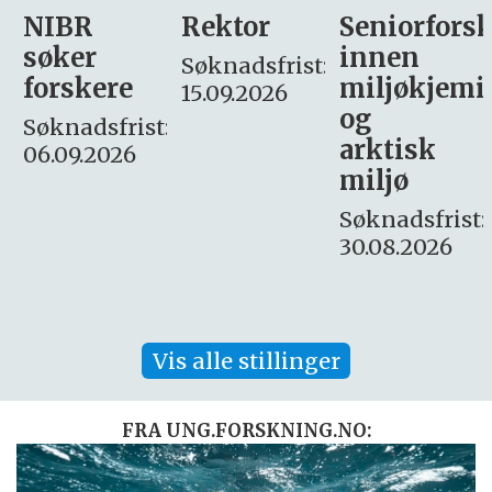
Rektor
Seniorforsker
Forskning.
innen
søker
Søknadsfrist:
miljøkjemi
nyhetsjour
15.09.2026
og
– fast
:
arktisk
Søknadsfrist:
miljø
16. august.
Søknadsfrist:
30.08.2026
Vis alle stillinger
FRA UNG.FORSKNING.NO: