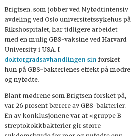
barnedød
Brigtsen, som jobber ved Nyfødtintensiv
avdeling ved Oslo universitetssykehus på
Rikshospitalet, har tidligere arbeidet
med en mulig GBS-vaksine ved Harvard
University i USA. I
doktorgradsavhandlingen sin
forsket
hun på GBS-bakterienes effekt på mødre
og nyfødte.
Blant mødrene som Brigtsen forsket på,
var 26 prosent bærere av GBS-bakterier.
En av konklusjonene var at «gruppe B-
streptokokkbakterier gir større
sykdomsbyrde for mor og nyfødte enn