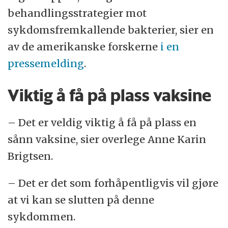
få GBS-sykdom enn dem som fødes til
behandlingsstrategier mot
termin. De har også høyere dødelighet.
sykdomsfremkallende bakterier, sier en
Infeksjon med GBS kan også føre til
av de amerikanske forskerne
i en
spontanabort, dødfødsel og for tidlig
pressemelding
.
fødsel.
Viktig å få på plass vaksine
Det er vanskelig å fastslå hvor utbredt
for eksempel dødfødsel som følge av
– Det er veldig viktig å få på plass en
GBS er. Et estimat er at bakteriene står
sånn vaksine, sier overlege Anne Karin
for rundt 1 prosent av dødfødslene i
Brigtsen.
vestlige land.
– Det er det som forhåpentligvis vil gjøre
Kilde: Veileder i fødselshjelp – kapittelet om
at vi kan se slutten på denne
Gruppe B stretokokker hos gravide og
sykdommen.
fødende
(GBS),
Gruppe B-streptokokker og