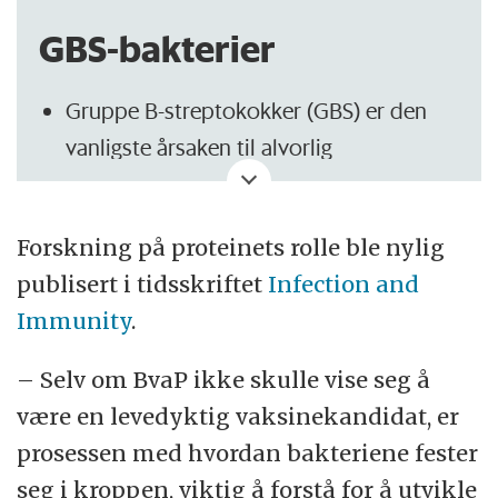
GBS-bakterier
Gruppe B-streptokokker (GBS) er den
vanligste årsaken til alvorlig
infeksjonssykdom hos nyfødte.
0-4 nyfødte dør årlig i Norge som følge
Forskning på proteinets rolle ble nylig
av GBS-infeksjon. Dødeligheten er større
publisert i tidsskriftet
Infection and
for prematurt fødte barn.
Immunity
.
0,2-0,3 per 1.000 levendefødte barn
– Selv om BvaP ikke skulle vise seg å
rammes av GBS-sykdom hvert år, rundt
være en levedyktig vaksinekandidat, er
30 nyfødte i året.
prosessen med hvordan bakteriene fester
Barn født prematurt er mer utsatt for å
seg i kroppen, viktig å forstå for å utvikle