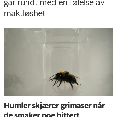
går rundt med en følelse av
maktløshet
Humler skjærer grimaser når
de smaker noe bittert