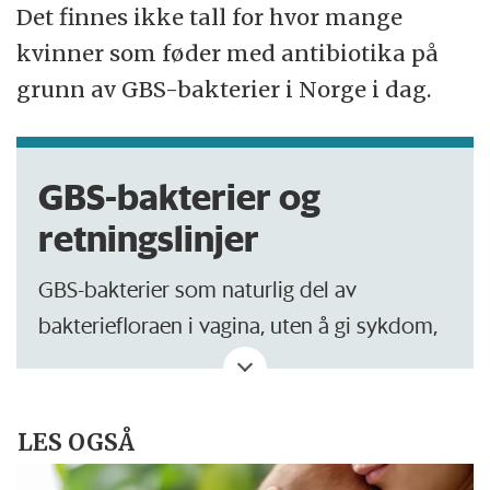
Det finnes ikke tall for hvor mange
kvinner som føder med antibiotika på
grunn av GBS-bakterier i Norge i dag.
GBS-bakterier og
retningslinjer
GBS-bakterier som naturlig del av
bakteriefloraen i vagina, uten å gi sykdom,
ble første gang beskrevet i 1935.
Først i 1964 ble det første tilfellet av
LES OGSÅ
blodforgiftning som følge av GBS-infeksjon