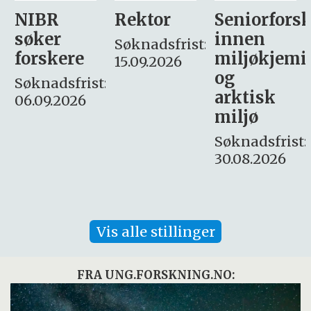
Rektor
Seniorforsker
Forskning.
innen
søker
Søknadsfrist:
miljøkjemi
nyhetsjour
15.09.2026
og
– fast
:
arktisk
Søknadsfrist:
miljø
16. august.
Søknadsfrist:
30.08.2026
Vis alle stillinger
FRA UNG.FORSKNING.NO: