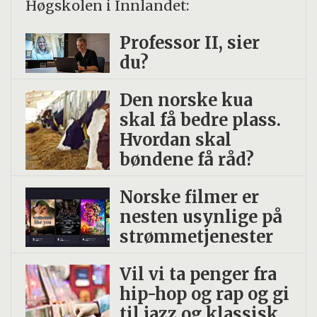
Høgskolen i Innlandet:
Professor II, sier
du?
Den norske kua
skal få bedre plass.
Hvordan skal
bøndene få råd?
Norske filmer er
nesten usynlige på
strømmetjenester
Vil vi ta penger fra
hip-hop og rap og gi
til jazz og klassisk