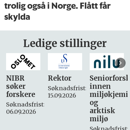
trolig også i Norge. Flått får
skylda
Ledige stillinger
Rektor
Seniorforsker
Forskning.
innen
søker
Søknadsfrist:
miljøkjemi
nyhetsjour
15.09.2026
og
– fast
:
arktisk
Søknadsfrist:
miljø
16. august.
Søknadsfrist: