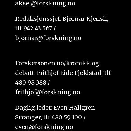
aksel@forskning.no
Redaksjonssjef: Bjørnar Kjensli,
tlf 942 43 567 /
bjornar@forskning.no
Forskersonen.no/kronikk og
debatt: Frithjof Eide Fjeldstad, tlf
480 98 388 /
frithjof@forskning.no
Daglig leder: Even Hallgren
Stranger, tlf 480 59 100 /
even@forskning.no