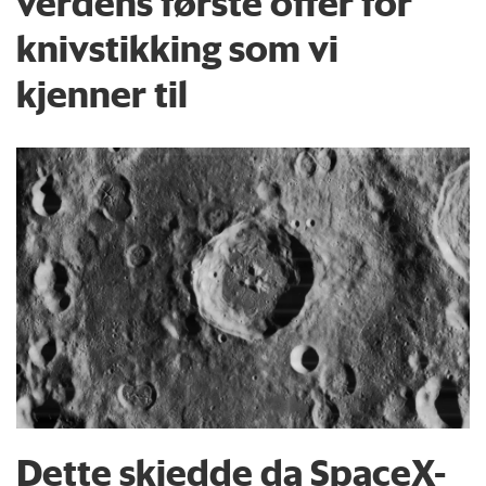
verdens første offer for
knivstikking som vi
kjenner til
Dette skjedde da SpaceX-