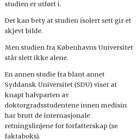
studien er utført i.
Ifølge Goddiksen har det mye mindre å si
Det kan bety at studien isolert sett gir et
hvilket land man kommer fra enn hvilket
skjevt bilde.
fakultet man er tilknyttet.
Men studien fra Københavns Universitet
står slett ikke alene.
En annen studie fra blant annet
Syddansk Universitet (SDU) viser at
knapt halvparten av
doktorgradsstudentene innen medisin
har brutt de internasjonale
retningslinjene for forfatterskap (se
faktaboks).