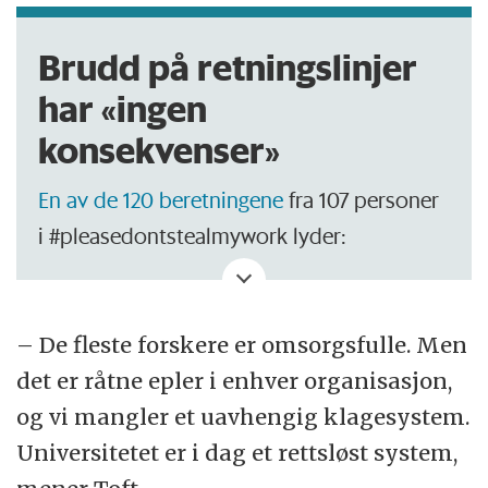
Brudd på retningslinjer
har «ingen
konsekvenser»
En av de 120 beretningene
fra 107 personer
i #pleasedontstealmywork lyder:
«Spøkelsesforfatterskap eller
gjesteforfatterskap har ingen konsekvenser
– De fleste forskere er omsorgsfulle. Men
fra ledelsen ettersom seniorforskerne er
det er råtne epler i enhver organisasjon,
ledelsen. Hvis jeg nevner Vancouver-
og vi mangler et uavhengig klagesystem.
retningslinjer, får jeg høre at man ALLTID
Universitetet er i dag et rettsløst system,
lever opp til dem og at jeg rett og slett ikke