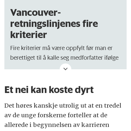
Vancouver-
retningslinjenes fire
kriterier
Fire kriterier må være oppfylt før man er
berettiget til å kalle seg medforfatter ifølge
de internasjonale Vancouver-
anbefalingene.
Et nei kan koste dyrt
Man må:
Det høres kanskje utrolig ut at en tredel
Ha bidratt betydelig til å tenke ut
av de unge forskerne forteller at de
studien eller til å skaffe, analysere eller
allerede i begynnelsen av karrieren
fortolke data