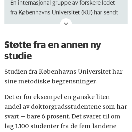
En internasjonal gruppe av forskere ledet
fra Københavns Universitet (KU) har sendt
ut spørreskjemaer til doktorgradsstudenter
innen alle de store forskningsgrenene i fem
europeiske land: Danmark, Irland, Portugal,
Støtte fra en annen ny
Ungarn og Sveits.
studie
De fleste deltakere i studien kommer fra
Studien fra Københavns Universitet har
Danmark, der 427 studenter svarte. Data
sine metodiske begrensninger.
ble samlet inn i 2020.
Det er for eksempel en ganske liten
Det kom som en overraskelse på
andel av doktorgradsstudentene som har
førsteforfatter Mads Paludan Goddiksen at
svart – bare 6 prosent. Det svarer til om
de i alt 1.300 svarene ikke viser særlig store
lag 1.100 studenter fra de fem landene
forskjeller på tvers av landene.