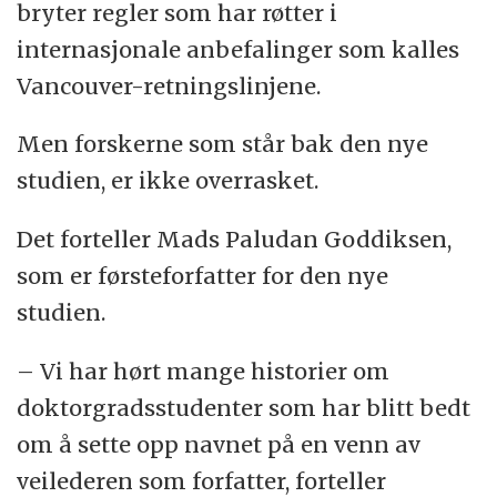
bryter regler som har røtter i
Komme med utkast til eller foreta en
internasjonale anbefalinger som kalles
kritisk gjennomgang av teksten
Vancouver-retningslinjene.
Godkjenne den siste versjonen før
Men forskerne som står bak den nye
publisering
studien, er ikke overrasket.
Stå inne for – og dermed være
Det forteller Mads Paludan Goddiksen,
medansvarlig for – at arbeidet i studien
som er førsteforfatter for den nye
er gjort skikkelig
studien.
Man bør dessuten kunne redegjøre for hva
– Vi har hørt mange historier om
andre medforfattere har gjort.
doktorgradsstudenter som har blitt bedt
Lever man opp til alle kriteriene, kan man
om å sette opp navnet på en venn av
stå som medforfatter. Ellers skal man
veilederen som forfatter, forteller