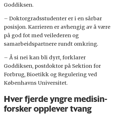
anerkjennes i en takke-note.
Goddiksen.
Du kan lese Vancouver-anbefalingene på
– Doktorgradsstudenter er i en sårbar
ICMJEs hjemmeside
.
posisjon. Karrieren er avhengig av å være
på god fot med veilederen og
samarbeidspartnere rundt omkring.
– Å si nei kan bli dyrt, forklarer
Goddiksen, postdoktor på Sektion for
Forbrug, Bioetikk og Regulering ved
Københavns Universitet.
Hver fjerde yngre medisin-
forsker opplever tvang