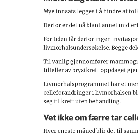
Mye innsats legges i å hindre at fol
Derfor er det nå blant annet midl
For tiden får derfor ingen invitasj
livmorhalsundersøkelse. Begge deler
Til vanlig gjennomfører mammograf
tilfeller av brystkreft oppdaget g
Livmorhalsprogrammet har et mer f
celleforandringer i livmorhalsen bli
seg til kreft uten behandling.
Vet ikke om færre tar cel
Hver eneste måned blir det til sam