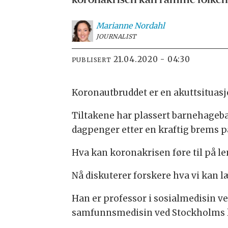
koronakrisen kan ramme folkeh
Marianne
Nordahl
JOURNALIST
21.04.2020 - 04:30
PUBLISERT
Koronautbruddet er en akuttsituasj
Tiltakene har plassert barnehageba
dagpenger etter en kraftig brems på
Hva kan koronakrisen føre til på le
Nå diskuterer forskere hva vi kan læ
Han er professor i sosialmedisin ve
samfunnsmedisin ved Stockholms l