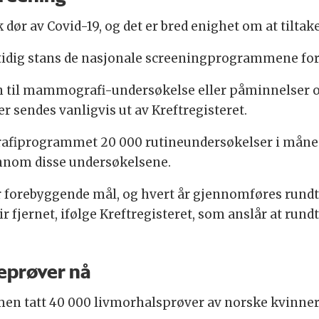
k dør av Covid-19, og det er bred enighet om at tilta
ertidig stans de nasjonale screeningprogrammene f
on til mammografi-undersøkelse eller påminnelser om
 sendes vanligvis ut av Kreftregisteret.
iprogrammet 20 000 rutineundersøkelser i måneden
jennom disse undersøkelsene.
orebyggende mål, og hvert år gjennomføres rundt 
r fjernet, ifølge Kreftregisteret, som anslår at rund
leprøver nå
men tatt 40 000 livmorhalsprøver av norske kvinner