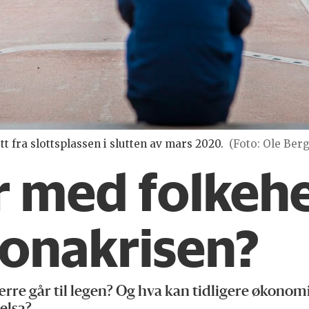
tt fra slottsplassen i slutten av mars 2020.
(Foto: Ole Ber
r med folkeh
ronakrisen?
 færre går til legen? Og hva kan tidligere økono