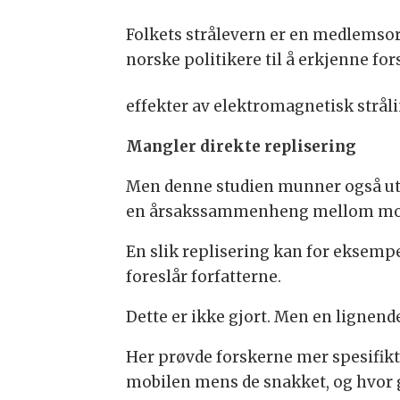
Folkets strålevern er en medlemso
norske politikere til å erkjenne f
effekter av elektromagnetisk stråli
Mangler direkte replisering
Men denne studien munner også ut i e
en årsakssammenheng mellom mobi
En slik replisering kan for eksemp
foreslår forfatterne.
Dette er ikke gjort. Men en lignend
Her prøvde forskerne mer spesifik
mobilen mens de snakket, og hvor 