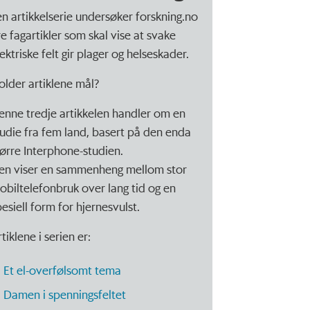
 en artikkelserie undersøker forskning.no
re fagartikler som skal vise at svake
ektriske felt gir plager og helseskader.
older artiklene mål?
enne tredje artikkelen handler om en
tudie fra fem land, basert på den enda
tørre Interphone-studien.
en viser en sammenheng mellom stor
obiltelefonbruk over lang tid og en
pesiell form for hjernesvulst.
tiklene i serien er:
Et el-overfølsomt tema
Damen i spenningsfeltet