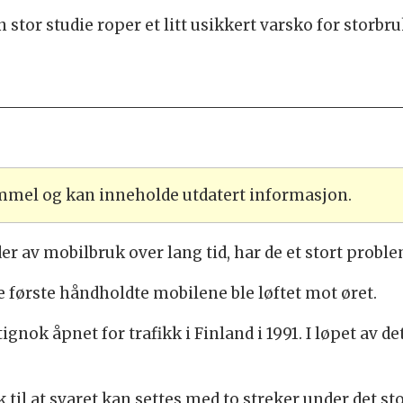
 stor studie roper et litt usikkert varsko for storbr
ammel og kan inneholde utdatert informasjon.
er av mobilbruk over lang tid, har de et stort proble
de første håndholdte mobilene ble løftet mot øret.
gnok åpnet for trafikk i Finland i 1991. I løpet av de
 til at svaret kan settes med to streker under det s