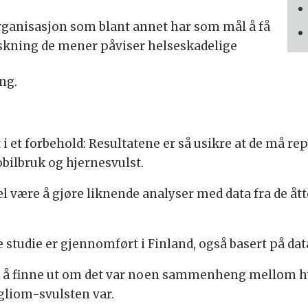
rganisasjon som blant annet har som mål å få
orskning de mener påviser helseskadelige
ng.
t forbehold: Resultatene er så usikre at de må replis
lbruk og hjernesvulst.
el være å gjøre liknende analyser med data fra de å
e studie er gjennomført i Finland, også basert på dat
t å finne ut om det var noen sammenheng mellom h
gliom-svulsten var.