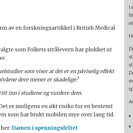
I
fi
el
m av en forskningsartikkel i British Medical
H
D
valgte som Folkets strålevern har plukket ut
s
no:
s
lstudier som viser at det er en påviselig effekt
D
nivåene dere mener er skadelige?
m
s
ritt inn i studiene og vurdere dem.
Ar
Det er muligens en økt risiko for en bestemt
dem som har brukt mobilen mye over lang tid.
 her:
Damen i spenningsfeltet