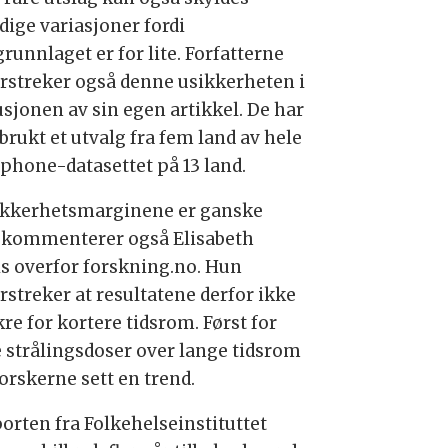
ldige variasjoner fordi
runnlaget er for lite. Forfatterne
rstreker også denne usikkerheten i
usjonen av sin egen artikkel. De har
brukt et utvalg fra fem land av hele
rphone-datasettet på 13 land.
ikkerhetsmarginene er ganske
, kommenterer også Elisabeth
is overfor forskning.no. Hun
rstreker at resultatene derfor ikke
kre for kortere tidsrom. Først for
e strålingsdoser over lange tidsrom
orskerne sett en trend.
orten fra Folkehelseinstituttet