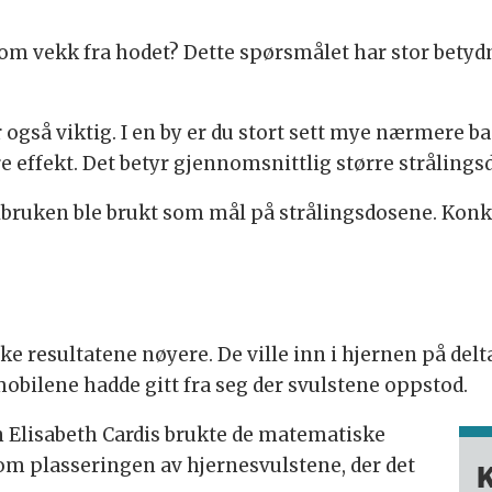
kom vekk fra hodet? Dette spørsmålet har stor betyd
r også viktig. I en by er du stort sett mye nærmere b
 effekt. Det betyr gjennomsnittlig større strålingsd
ilbruken ble brukt som mål på strålingsdosene. Konk
e resultatene nøyere. De ville inn i hjernen på delt
mobilene hadde gitt fra seg der svulstene oppstod.
 Elisabeth Cardis brukte de matematiske
 om plasseringen av hjernesvulstene, der det
K