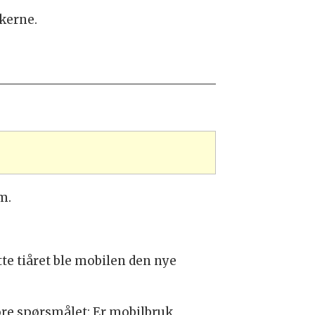
ukerne.
m.
tte tiåret ble mobilen den nye
tore spørsmålet: Er mobilbruk