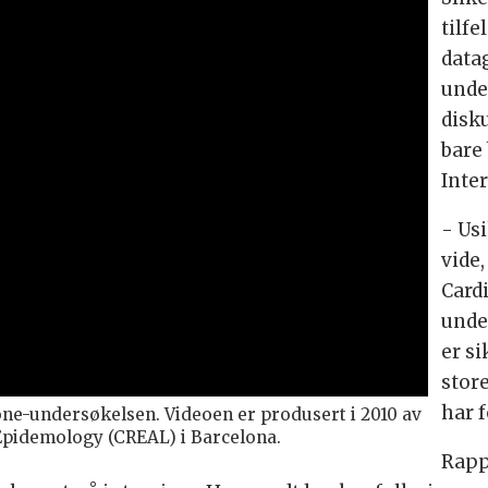
tilfe
datag
unde
disk
bare 
Inte
- Us
vide
Card
unde
er si
stor
har f
one-undersøkelsen. Videoen er produsert i 2010 av
Epidemology (CREAL) i Barcelona.
Rapp