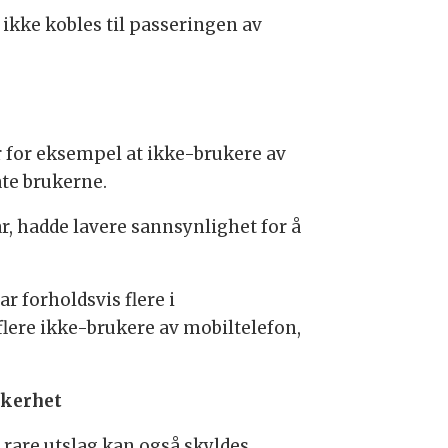
ikke kobles til passeringen av
r for eksempel at ikke-brukere av
ate brukerne.
år, hadde lavere sannsynlighet for å
r forholdsvis flere i
flere ikke-brukere av mobiltelefon,
kerhet
e rare utslag kan også skyldes