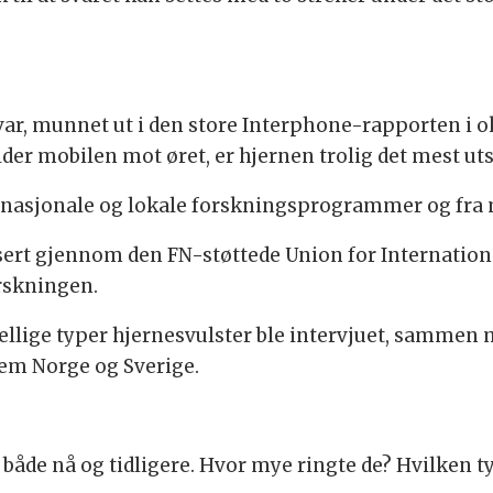
 svar, munnet ut i den store Interphone-rapporten i o
older mobilen mot øret, er hjernen trolig det mest ut
ra nasjonale og lokale forskningsprogrammer og fra 
isert gjennom den FN-støttede Union for Internation
orskningen.
lige typer hjernesvulster ble intervjuet, sammen 
 dem Norge og Sverige.
både nå og tidligere. Hvor mye ringte de? Hvilken t