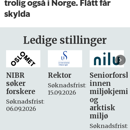
trolig også i Norge. Flått får
skylda
Ledige stillinger
Rektor
Seniorforsker
Forskning.
innen
søker
Søknadsfrist:
miljøkjemi
nyhetsjour
15.09.2026
og
– fast
:
arktisk
Søknadsfrist:
miljø
16. august.
Søknadsfrist: