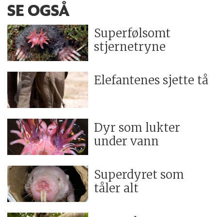
SE OGSÅ
Superfølsomt
stjernetryne
Elefantenes sjette tå
Dyr som lukter
under vann
Superdyret som
tåler alt