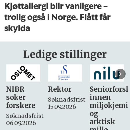
Kjøttallergi blir vanligere –
trolig også i Norge. Flått får
skylda
Ledige stillinger
Rektor
Seniorforsker
Forskning.
innen
søker
Søknadsfrist:
miljøkjemi
nyhetsjour
15.09.2026
og
– fast
:
arktisk
Søknadsfrist:
miljø