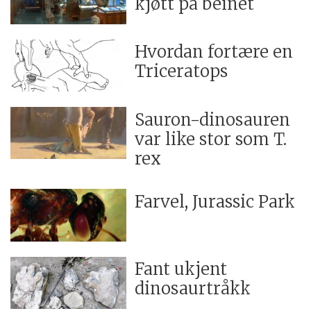
kjøtt på beinet
Hvordan fortære en
Triceratops
Sauron-dinosauren
var like stor som T.
rex
Farvel, Jurassic Park
Fant ukjent
dinosaurtråkk