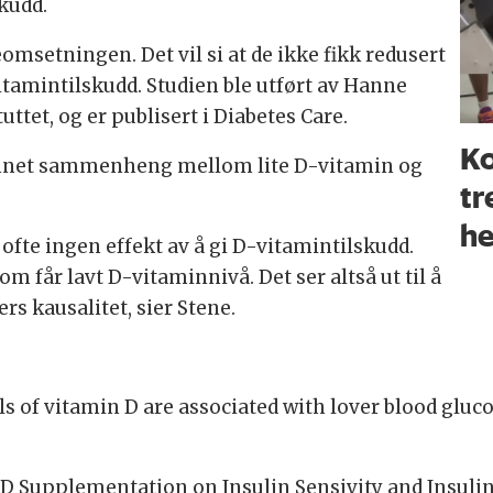
skudd.
omsetningen. Det vil si at de ikke fikk redusert
vitamintilskudd. Studien ble utført av Hanne
ttet, og er publisert i Diabetes Care.
Ko
 funnet sammenheng mellom lite D-vitamin og
tr
he
 ofte ingen effekt av å gi D-vitamintilskudd.
om får lavt D-vitaminnivå. Det ser altså ut til å
rs kausalitet, sier Stene.
ls of vitamin D are associated with lover blood gluco
n D Supplementation on Insulin Sensivity and Insulin