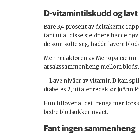
D-vitamintilskudd og lav
Bare 3,4 prosent av deltakerne rapp
fant ut at disse sjeldnere hadde høy
de som solte seg, hadde lavere blod
Men redaktøren av Menopause innr
årsakssammenheng mellom blodsu
– Lave nivåer av vitamin D kan spill
diabetes 2, uttaler redaktør JoAnn
Hun tilføyer at det trengs mer fors
bedre blodsukkernivået.
Fant ingen sammenheng