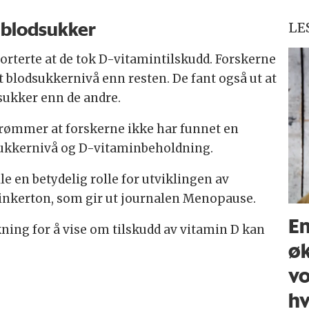
t blodsukker
LE
orterte at de tok D-vitamintilskudd. Forskerne
t blodsukkernivå enn resten. De fant også ut at
sukker enn de andre.
ømmer at forskerne ikke har funnet en
kkernivå og D-vitaminbeholdning.
e en betydelig rolle for utviklingen av
 Pinkerton, som gir ut journalen Menopause.
En
kning for å vise om tilskudd av vitamin D kan
øk
vo
hv