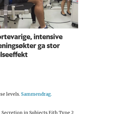
rtevarige, intensive
eningsøkter ga stor
lseeffekt
se levels.
Sammendrag.
 Secretion in Subjects Eith Type 2