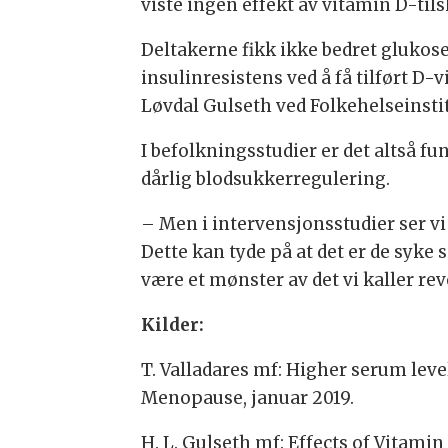
viste ingen effekt av vitamin D-til
Deltakerne fikk ikke bedret glukose
insulinresistens ved å få tilført D-
Løvdal Gulseth ved Folkehelseinstitu
I befolkningsstudier er det altså
dårlig blodsukkerregulering.
– Men i intervensjonsstudier ser vi
Dette kan tyde på at det er de syke s
være et mønster av det vi kaller reve
Kilder:
T. Valladares mf: Higher serum leve
Menopause, januar 2019.
H. L. Gulseth mf: Effects of Vitami