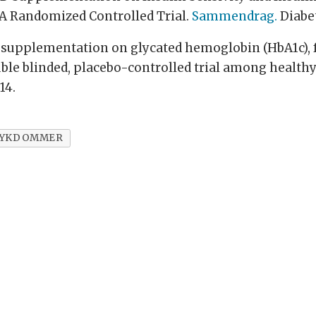
 A Randomized Controlled Trial.
Sammendrag.
Diabet
D3 supplementation on glycated hemoglobin (HbA1c), 
ble blinded, placebo-controlled trial among health
14.
SYKDOMMER