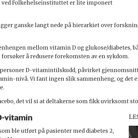
ved Folkehelseinstituttet er lite imponert
ligger ganske langt nede på hierarkiet over forsknin
nhengen mellom vitamin D og glukose/diabetes, bå
e forsøker å redusere forekomsten av en sykdom.
 gi personer D-vitamintilskudd, påvirket gjennomsnitt
amin-nivå. Vi fant ingen slik sammenheng, og det 
e.
bo, det vil si at deltakerne som fikk uvirksomt stoff 
D-vitamin
LE
om ble utført på pasienter med diabetes 2,