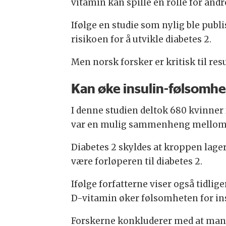
vitamin kan spille en rolle for and
Ifølge en studie som nylig ble publ
risikoen for å utvikle diabetes 2.
Men norsk forsker er kritisk til resu
Kan øke insulin-følsomh
I denne studien deltok 680 kvinner
var en mulig sammenheng mellom 
Diabetes 2 skyldes at kroppen lager 
være forløperen til diabetes 2.
Ifølge forfatterne viser også tidl
D-vitamin øker følsomheten for ins
Forskerne konkluderer med at man