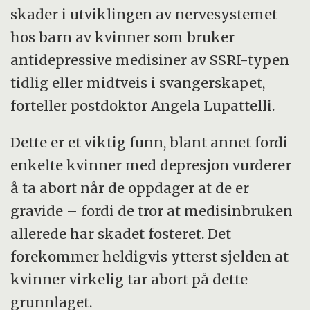
artikkelen gjelder SSRI-medikamentene.
skader i utviklingen av nervesystemet
hos barn av kvinner som bruker
De mest brukte SSRI-medikamentene på
antidepressive medisiner av SSRI-typen
det norske markedet er: Citalopram
tidlig eller midtveis i svangerskapet,
(Cipramil), escitalopram (Cipralex),
forteller postdoktor Angela Lupattelli.
fluoksetin (Fontex, Prozac), fluvoksamin
(Fevarin), paroksetin (Seroxat) og sertralin
Dette er et viktig funn, blant annet fordi
(Zoloft).
enkelte kvinner med depresjon vurderer
å ta abort når de oppdager at de er
Kilde:
Norsk Helseinformatikk
og Norsk
gravide – fordi de tror at medisinbruken
legemiddelhåndbok
allerede har skadet fosteret. Det
forekommer heldigvis ytterst sjelden at
kvinner virkelig tar abort på dette
grunnlaget.