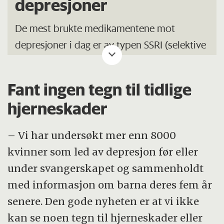
depresjoner
De mest brukte medikamentene mot
depresjoner i dag er av typen SSRI (selektive
serotonin-reopptaksinhibitorer).
Fant ingen tegn til tidlige
SSRI-medikamenter har i stor grad
hjerneskader
erstattet de eldre trisykliske
antidepressive medikamentene, som
– Vi har undersøkt mer enn 8000
kunne ha svært plagsomme bivirkninger.
kvinner som led av depresjon før eller
Det finnes også en tredje type, som kalles
under svangerskapet og sammenholdt
selektive noradrenalin
med informasjon om barna deres fem år
reopptakshemmere (SNRI).
senere. Den gode nyheten er at vi ikke
Undersøkelsen som er omtalt i denne
kan se noen tegn til hjerneskader eller