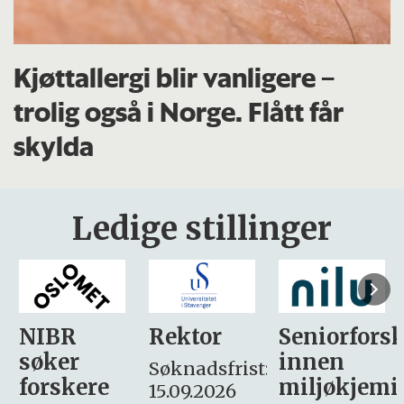
Kjøttallergi blir vanligere –
trolig også i Norge. Flått får
skylda
Ledige stillinger
Rektor
Seniorforsker
Forskning.
innen
søker
Søknadsfrist:
miljøkjemi
nyhetsjour
15.09.2026