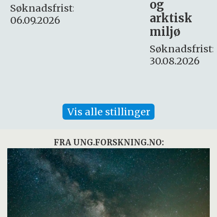
og
– fast
:
arktisk
Søknadsfrist:
miljø
16. august.
Søknadsfrist:
30.08.2026
Vis alle stillinger
FRA UNG.FORSKNING.NO: