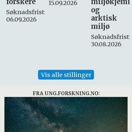
miljøkjemi
nyhetsjour
15.09.2026
og
– fast
:
arktisk
Søknadsfrist:
miljø
16. august.
Søknadsfrist:
30.08.2026
Vis alle stillinger
FRA UNG.FORSKNING.NO: