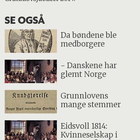
SE OGSÅ
Da bøndene ble
medborgere
- Danskene har
glemt Norge
Grunnlovens
mange stemmer
Eidsvoll 1814:
Kvinneselskap i