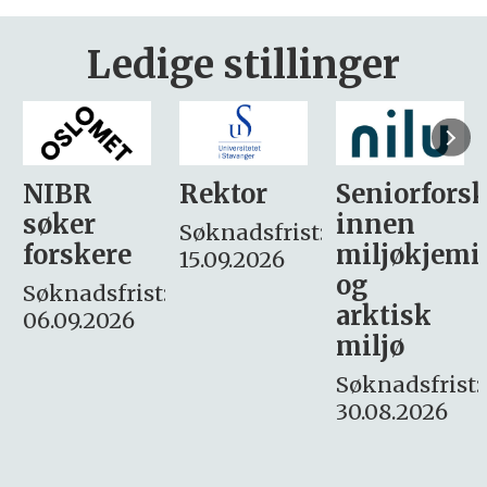
Ledige stillinger
Rektor
Seniorforsker
Forskning.
innen
søker
Søknadsfrist:
miljøkjemi
nyhetsjour
15.09.2026
og
– fast
:
arktisk
Søknadsfrist:
miljø
16. august.
Søknadsfrist:
30.08.2026