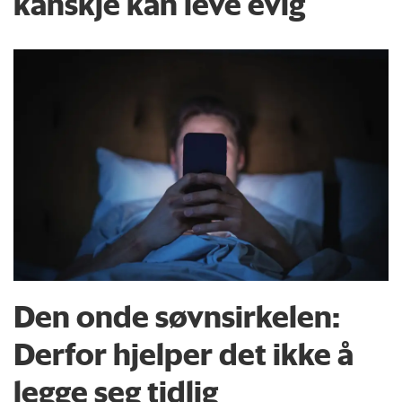
kanskje kan leve evig
Den onde søvnsirkelen:
Derfor hjelper det ikke å
legge seg tidlig