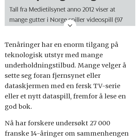
Tall fra Medietilsynet anno 2012 viser at
mange gutter i Norge spiller videospill (97
prosent), også mange jenter (90 prosent).
Tall fra 2014 viser at 45 prosent av norske
Tenåringer har en enorm tilgang på
tenåringer spiller dataspill hver dag. Det
teknologisk utstyr med mange
samme gjelder 30 prosent hos norske jenter,
underholdningstilbud. Mange velger å
også i alder 9-16 år.
sette seg foran fjernsynet eller
dataskjermen med en fersk TV-serie
eller et nytt dataspill, fremfor å lese en
god bok.
Nå har forskere undersøkt
27 000
franske 14-åringer om sammenhengen