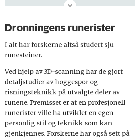
Læborgsteinen:
Ravnunge-Tue hugget
disse runene etter Thyra, sin dronning.
Dronningens runerister
Den lille Jellingsteinen:
Kong Gorm gjorde
I alt har forskerne altså studert sju
dette minnesmerke etter Thyra sin kone,
runesteiner.
Danmarks bot.
Ved hjelp av 3D-scanning har de gjort
Den store Jellingsteinen:
Harald konge
detaljstudier av hoggespor og
bød gjøre dette minnesmerke etter Gorm
risningsteknikk på utvalgte deler av
sin far og Thyra sin mor – den Harald som
runene. Premisset er at en profesjonell
vant seg alt Danmark og Norge og gjorde
runerister ville ha utviklet en egen
danene kristne.
personlig stil og teknikk som kan
gjenkjennes. Forskerne har også sett på