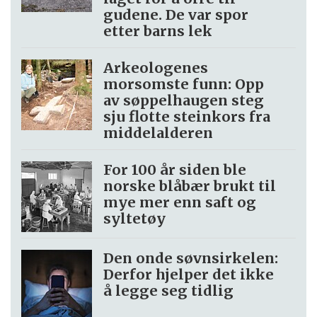
gudene. De var spor
etter barns lek
Arkeologenes
morsomste funn: Opp
av søppel­haugen steg
sju flotte steinkors fra
middelalderen
For 100 år siden ble
norske blåbær brukt til
mye mer enn saft og
syltetøy
Den onde søvnsirkelen:
Derfor hjelper det ikke
å legge seg tidlig