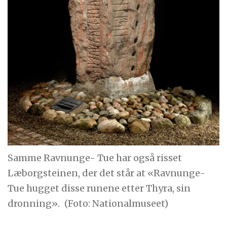
Samme Ravnunge- Tue har også risset
Læborgsteinen, der det står at «Ravnunge-
Tue hugget disse runene etter Thyra, sin
dronning».
(Foto: Nationalmuseet)