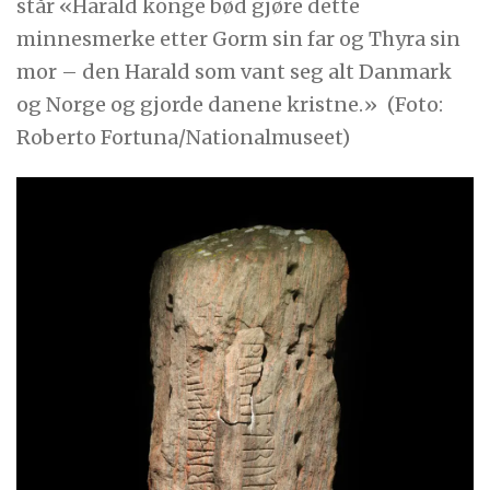
står «Harald konge bød gjøre dette
minnesmerke etter Gorm sin far og Thyra sin
mor – den Harald som vant seg alt Danmark
og Norge og gjorde danene kristne.»
(Foto:
Roberto Fortuna/Nationalmuseet)