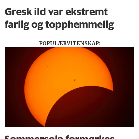
Gresk ild var ekstremt
farlig og topphemmelig
POPULÆRVITENSKAP:
Sommersola formørkes