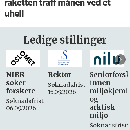
raketten traff månen ved et
uhell
Ledige stillinger
Rektor
Seniorforsker
Forskning.
innen
søker
Søknadsfrist:
miljøkjemi
nyhetsjour
15.09.2026
og
– fast
:
arktisk
Søknadsfrist:
miljø
16. august.
Søknadsfrist: