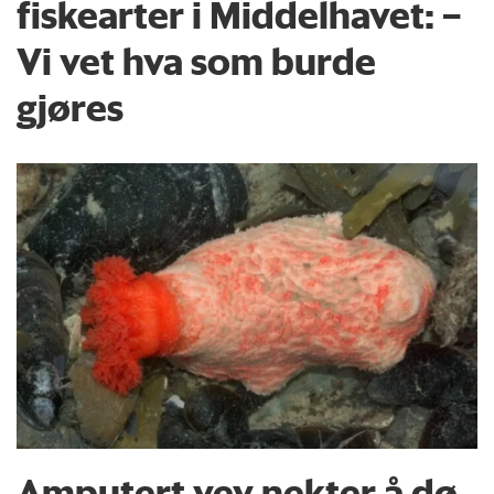
fiskearter i Middelhavet: –
Vi vet hva som burde
gjøres
Amputert vev nekter å dø.