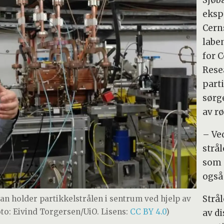
eksp
Cern
labe
for 
Rese
part
sørge
av rø
– Ve
strål
som 
også 
Strå
n holder partikkelstrålen i sentrum ved hjelp av
oto: Eivind Torgersen/UiO. Lisens:
CC BY 4.0
)
av d