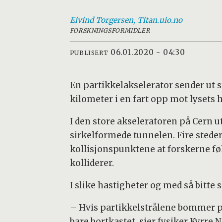
Eivind
Torgersen, Titan.uio.no
FORSKNINGSFORMIDLER
06.01.2020 - 04:30
PUBLISERT
En partikkelakselerator sender ut s
kilometer i en fart opp mot lysets h
I den store akseleratoren på Cern u
sirkelformede tunnelen. Fire steder
kollisjonspunktene at forskerne føl
kolliderer.
I slike hastigheter og med så bitte 
– Hvis partikkelstrålene bommer på 
bare bortkastet, sier fysiker Kyrre N