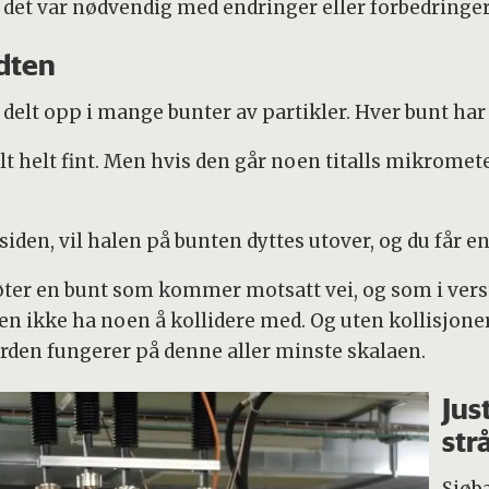
m det var nødvendig med endringer eller forbedringer
idten
 delt opp i mange bunter av partikler. Hver bunt har
alt helt fint. Men hvis den går noen titalls mikrometer
iden, vil halen på bunten dyttes utover, og du får e
er en bunt som kommer motsatt vei, og som i verste 
len ikke ha noen å kollidere med. Og uten kollisjone
erden fungerer på denne aller minste skalaen.
Jus
str
Sjøb