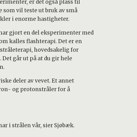
rimenter, er det også plass til
e som vil teste ut bruk av små
ikler i enorme hastigheter.
 har gjort en del eksperimenter med
om kalles flashterapi. Det er en
 stråleterapi, hovedsakelig for
. Det går ut på at du gir hele
m.
ske deler av vevet. Et annet
on- og protonstråler for å
r i strålen vår, sier Sjøbæk.