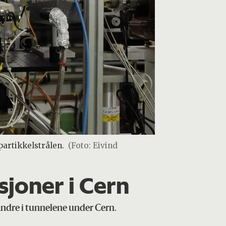
artikkelstrålen.
(Foto: Eivind
isjoner i Cern
randre i tunnelene under Cern.