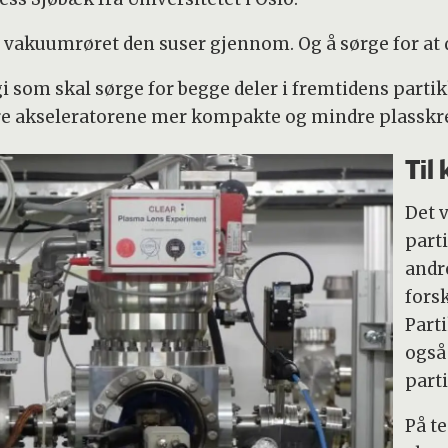
 i vakuumrøret den suser gjennom. Og å sørge for at
i som skal sørge for begge deler i fremtidens parti
jøre akseleratorene mer kompakte og mindre plasskr
Til
Det v
part
andr
fors
Part
også
part
På t