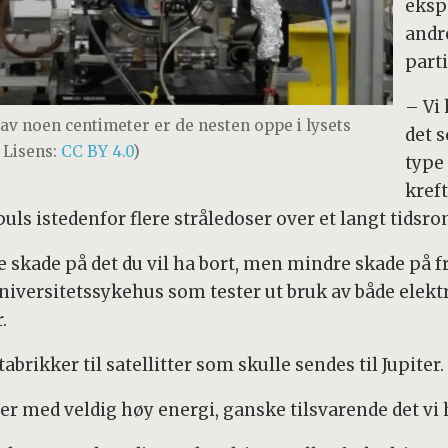
ekspe
andr
part
– Vi
 av noen centimeter er de nesten oppe i lysets
det s
 Lisens:
CC BY 4.0
)
type
kreft
puls istedenfor flere stråledoser over et langt tidsro
kade på det du vil ha bort, men mindre skade på fri
iversitetssykehus som tester ut bruk av både elektr
.
abrikker til satellitter som skulle sendes til Jupiter.
r med veldig høy energi, ganske tilsvarende det vi ha