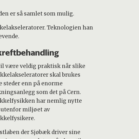
 den er så samlet som mulig.
kkelakseleratorer. Teknologien han
evende.
 kreftbehandling
il være veldig praktisk når slike
ikkelakseleratorer skal brukes
e steder enn på enorme
kningsanlegg som det på Cern.
ikkelfysikken har nemlig nytte
 utenfor miljøet av
ikkelfysikere.
estlaben der Sjøbæk driver sine