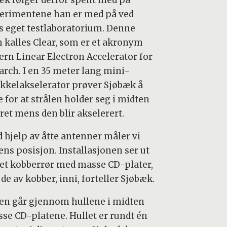
erimentene han er med på ved
s eget testlaboratorium. Denne
n kalles Clear, som er et akronym
Cern Linear Electron Accelerator for
arch. I en 35 meter lang mini-
ikkelakselerator prøver Sjøbæk å
 for at strålen holder seg i midten
ret mens den blir akselerert.
d hjelp av åtte antenner måler vi
ens posisjon. Installasjonen ser ut
et kobberrør med masse CD-plater,
de av kobber, inni, forteller Sjøbæk.
len går gjennom hullene i midten
isse CD-platene. Hullet er rundt én