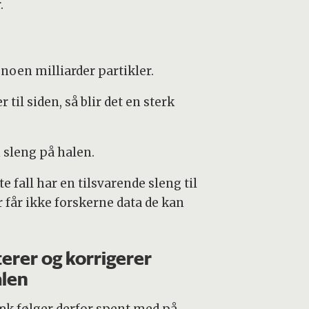
.
 noen milliarder partikler.
 til siden, så blir det en sterk
n sleng på halen.
fall har en tilsvarende sleng til
r får ikke forskerne data de kan
terer og korrigerer
ålen
æk følger derfor spent med på