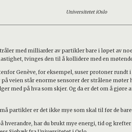
Universitetet i
Oslo
tråler med milliarder av partikler bare i løpet av 
astighet, tvinges den til å kollidere med en møtende
tenfor Genève, for eksempel, suser protoner rundt i
 på veien står enorme sensorer der strålene møter h
ger med på hva som skjer. Og da er det om å gjøre at
små partikler er det ikke mye som skal til før de bar
hverandre, har du brukt mye energi, tid og krefter 
ess Sjøbæk fra Universitetet i Oslo.