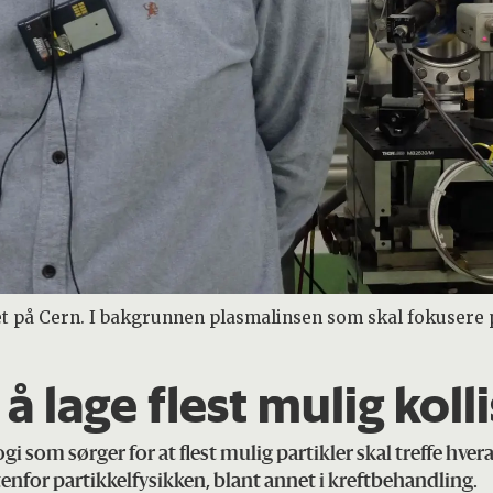
t på Cern. I bakgrunnen plasmalinsen som skal fokusere p
å lage flest mulig koll
 som sørger for at flest mulig partikler skal treffe hve
tenfor partikkelfysikken, blant annet i kreftbehandling.