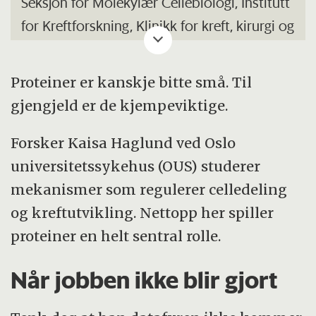
Seksjon for Molekylær Cellebiologi, Institutt
for Kreftforskning, Klinikk for kreft, kirurgi og
transplantasjon, Oslo universitetssykehus
og Senter for kreftbiomedisin, Det
Proteiner er kanskje bitte små. Til
medisinske fakultet, Universitetet i Oslo.
gjengjeld er de kjempeviktige.
Forsker på molekylær cellebiologi.
Forsker Kaisa Haglund ved Oslo
universitetssykehus (OUS) studerer
Prosjektleder for
Molekylære mekanismer
mekanismer som regulerer celledeling
under celledeling ved utvikling av kreft
i
og kreftutvikling. Nettopp her spiller
Helse Sør-Øst.
proteiner en helt sentral rolle.
Når jobben ikke blir gjort