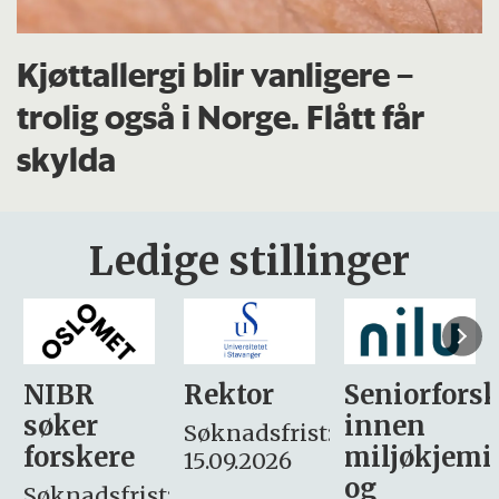
Kjøttallergi blir vanligere –
trolig også i Norge. Flått får
skylda
Ledige stillinger
Rektor
Seniorforsker
Forskning.
innen
søker
Søknadsfrist:
miljøkjemi
nyhetsjour
15.09.2026
og
– fast
: