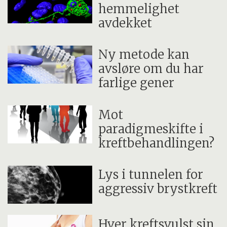
hemmelighet
avdekket
Ny metode kan
avsløre om du har
farlige gener
Mot
paradigmeskifte i
kreftbehandlingen?
Lys i tunnelen for
aggressiv brystkreft
Hver kreftsvulst sin