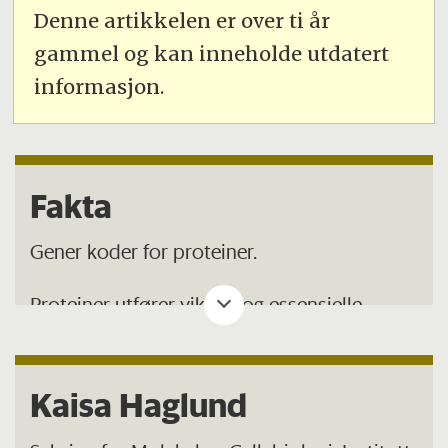
Denne artikkelen er over ti år
gammel og kan inneholde utdatert
informasjon.
Fakta
Gener koder for proteiner.
Proteiner utfører viktige og essensielle
funksjoner i cellen.
Reseptorer er mottagere for signalmolekyler
Kaisa Haglund
i cellemembranen eller inne i cellen.