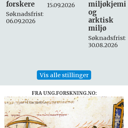
miljøkjemi
nyhetsjour
15.09.2026
og
– fast
:
arktisk
Søknadsfrist:
miljø
16. august.
Søknadsfrist:
30.08.2026
Vis alle stillinger
FRA UNG.FORSKNING.NO: