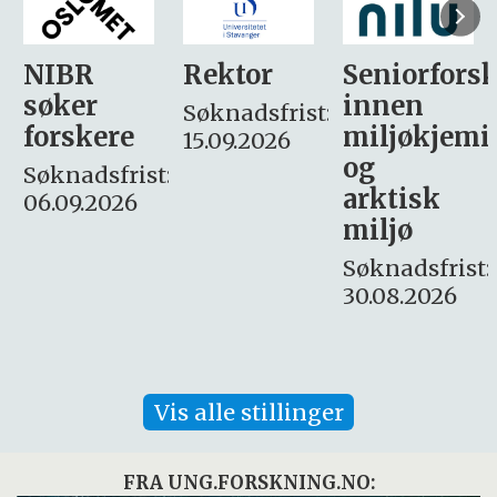
Rektor
Seniorforsker
Forskning.
innen
søker
Søknadsfrist:
miljøkjemi
nyhetsjour
15.09.2026
og
– fast
:
arktisk
Søknadsfrist:
miljø
16. august.
Søknadsfrist:
30.08.2026
Vis alle stillinger
FRA UNG.FORSKNING.NO: