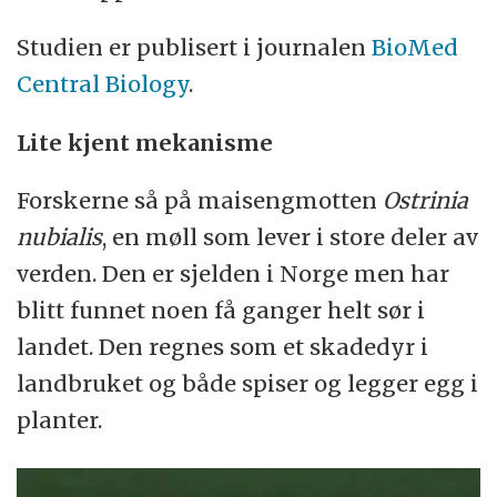
vår.
Studien er publisert i journalen
BioMed
Central Biology
.
Seksualferomoner virker på det motsatte
kjønn og gjør blant annet at de finner
Lite kjent mekanisme
hverandre.
Forskerne så på maisengmotten
Ostrinia
Maur bruker ulike feromoner til å markere
nubialis
, en møll som lever i store deler av
veien til tua og for å få maurkolonien i
verden. Den er sjelden i Norge men har
angrepsstemning ved en trussel.
blitt funnet noen få ganger helt sør i
landet. Den regnes som et skadedyr i
Kilde:
Wikipedia
landbruket og både spiser og legger egg i
planter.