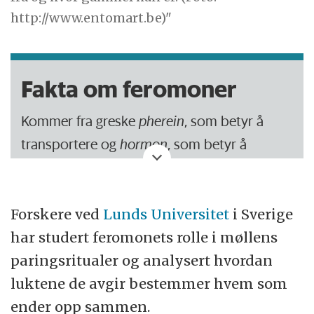
http://www.entomart.be)"
Fakta om feromoner
Kommer fra greske
pherein
, som betyr å
transportere og
hormon
, som betyr å
stimulere.
Feromoner er et kjemisk signalstoff som
Forskere ved
Lunds Universitet
i Sverige
utskilles fra kjertler hos ulike dyr, og
har studert feromonets rolle i møllens
feromonene har forskjellige navn etter hvilke
paringsritualer og analysert hvordan
egenskaper de har.
luktene de avgir bestemmer hvem som
ender opp sammen.
Vi mennesker utskiller feromoner i svetten