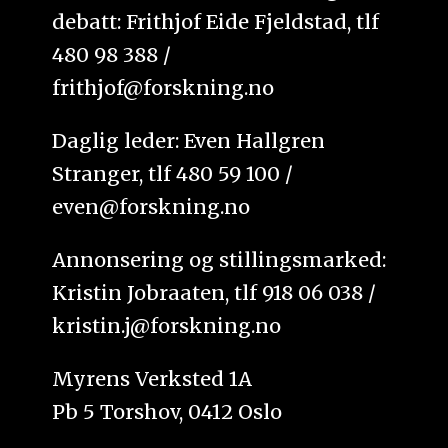
debatt: Frithjof Eide Fjeldstad, tlf
480 98 388 /
frithjof@forskning.no
Daglig leder: Even Hallgren
Stranger, tlf 480 59 100 /
even@forskning.no
Annonsering og stillingsmarked:
Kristin Jobraaten, tlf 918 06 038 /
kristin.j@forskning.no
Myrens Verksted 1A
Pb 5 Torshov, 0412 Oslo