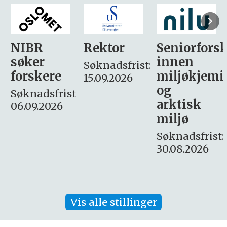
Rektor
Seniorforsker
Forskning.
innen
søker
Søknadsfrist:
miljøkjemi
nyhetsjour
15.09.2026
og
– fast
:
arktisk
Søknadsfrist:
miljø
16. august.
Søknadsfrist:
30.08.2026
Vis alle stillinger