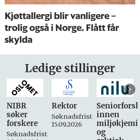
Kjøttallergi blir vanligere –
trolig også i Norge. Flått får
skylda
Ledige stillinger
Rektor
Seniorforsker
Forskning.
innen
søker
Søknadsfrist:
miljøkjemi
nyhetsjour
15.09.2026
og
– fast
: