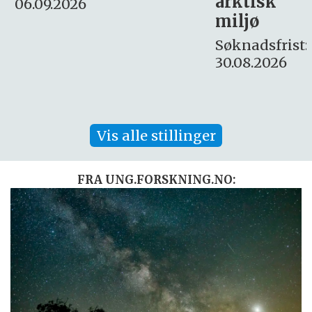
arktisk
Søknadsfrist:
miljø
16. august.
Søknadsfrist:
30.08.2026
Vis alle stillinger
FRA UNG.FORSKNING.NO: