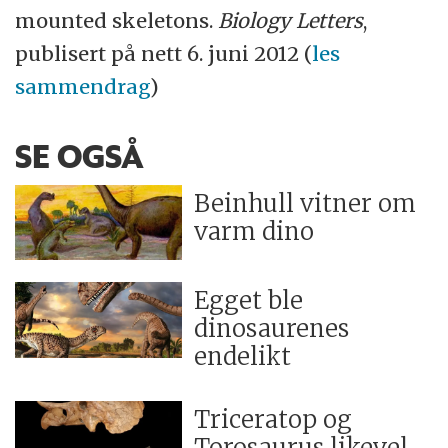
mounted skeletons.
Biology Letters
,
publisert på nett 6. juni 2012 (
les
sammendrag
)
SE OGSÅ
Beinhull vitner om
varm dino
Egget ble
dinosaurenes
endelikt
Triceratop og
Torosaurus likevel