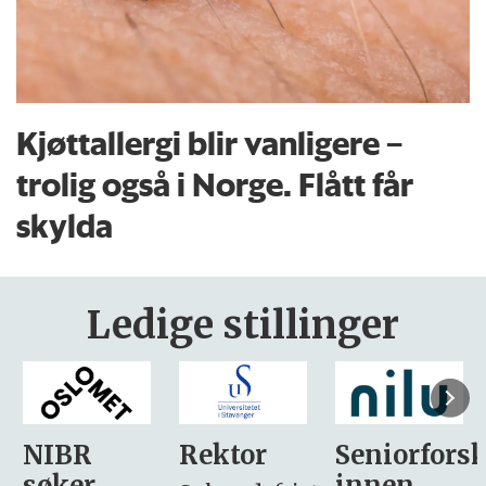
Kjøttallergi blir vanligere –
trolig også i Norge. Flått får
skylda
Ledige stillinger
Rektor
Seniorforsker
Forskning.
innen
søker