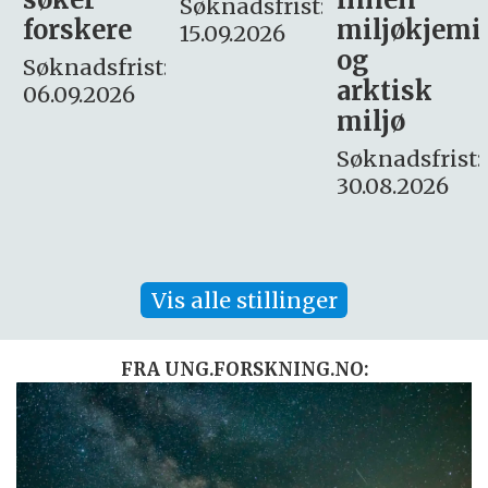
Søknadsfrist:
miljøkjemi
nyhetsjour
15.09.2026
og
– fast
:
arktisk
Søknadsfrist:
miljø
16. august.
Søknadsfrist:
30.08.2026
Vis alle stillinger
FRA UNG.FORSKNING.NO: