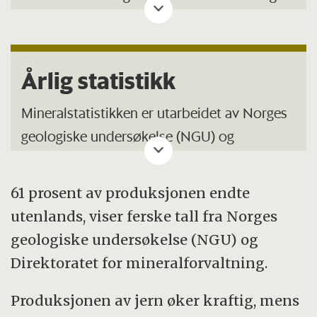
bergarter fra fast fjell eller løsmasser.
Næringen skiller mellom fem grupper
råstoffer:
Årlig statistikk
Industrimineraler (bl.a. kalkstein, olivin,
Mineralstatistikken er utarbeidet av Norges
nefelinsyenitt, kvarts og dolomitt)
geologiske undersøkelse (NGU) og
Direktoratet for mineralforvaltning.
Naturstein (bl.a. larvikitt, granitt, marmor,
skifer og murestein)
61 prosent av produksjonen endte
Fra 2010 må produsentene i følge
Byggeråstoffer (sand, grus, pukk,
utenlands, viser ferske tall fra Norges
Mineralloven sende inn driftsrapport med
kystsikringsstein og leire)
geologiske undersøkelse (NGU) og
opplysninger om siste års produksjon og
Direktoratet for mineralforvaltning.
salg av produkter.
Metalliske malmer (jern, nikkel,
ilmenitt/titan og molybden)
Produksjonen av jern øker kraftig, mens
Innsamlingen av data fra bedriftene ble