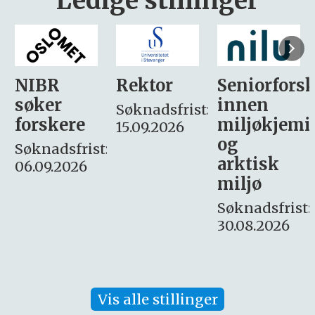
Ledige stillinger
Rektor
Seniorforsker
Forskning.
innen
søker
Søknadsfrist:
miljøkjemi
nyhetsjour
15.09.2026
og
– fast
:
arktisk
Søknadsfrist:
miljø
16. august.
Søknadsfrist:
30.08.2026
Vis alle stillinger