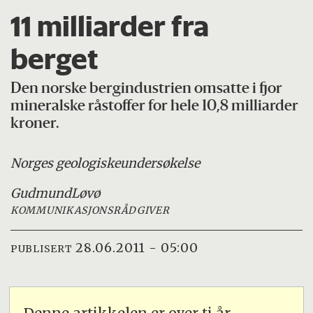
11 milliarder fra
berget
Den norske bergindustrien omsatte i fjor
mineralske råstoffer for hele 10,8 milliarder
kroner.
Norges geologiske
undersøkelse
Gudmund
Løvø
KOMMUNIKASJONSRÅDGIVER
28.06.2011 - 05:00
PUBLISERT
Denne artikkelen er over ti år