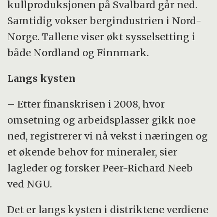
Energimineraler (steinkull og torv)
kullproduksjonen på Svalbard går ned.
avsluttet 16. mai 2011.
Samtidig vokser bergindustrien i Nord-
Norge. Tallene viser økt sysselsetting i
både Nordland og Finnmark.
Langs kysten
– Etter finanskrisen i 2008, hvor
omsetning og arbeidsplasser gikk noe
ned, registrerer vi nå vekst i næringen og
et økende behov for mineraler, sier
lagleder og forsker Peer-Richard Neeb
ved NGU.
Det er langs kysten i distriktene verdiene