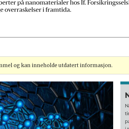
perter på nanomaterialer hos If. Forsikringssel
 overraskelser i framtida.
ammel og kan inneholde utdatert informasjon.
N
N
ti
p
i