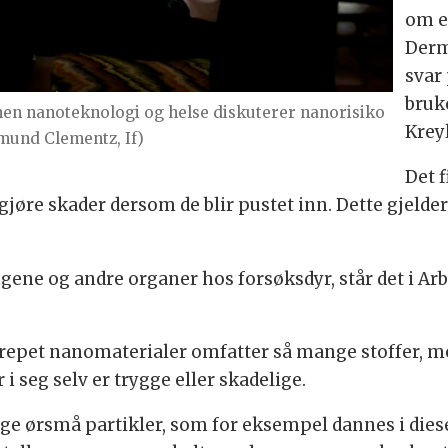
om e
Derm
svar 
bruk
nen nanoteknologi og helse diskuterer nanorisiko
Krey
gmund Clementz, If)
Det 
jøre skader dersom de blir pustet inn. Dette gjelde
ngene og andre organer hos forsøksdyr, står det i Ar
egrepet nanomaterialer omfatter så mange stoffer, 
i seg selv er trygge eller skadelige.
lige ørsmå partikler, som for eksempel dannes i die