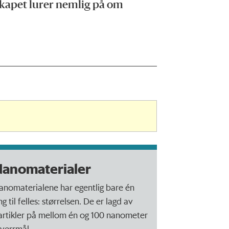
skapet lurer nemlig på om
anomaterialer
anomaterialene har egentlig bare én
ng til felles: størrelsen. De er lagd av
artikler på mellom én og 100 nanometer
 tverrmål.