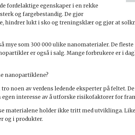
de fordelaktige egenskaper i en rekke
sterk og fargebestandig. De gjør
re, hindrer lukt i sko og treningsklær og gjør at sol
 så mye som 300 000 ulike nanomaterialer. De fleste e
artikler er også i salg. Mange forbrukere er i dagl
sse nanopartiklene?
 vi tro noen av verdens ledende eksperter på feltet. D
n egen interesse av å utforske risikofaktorer for fra
e materialene holder ikke tritt med utviklinga. Likev
r og i produkter.