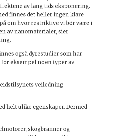
ffektene av lang tids eksponering.
ed finnes det heller ingen klare
på om hvor restriktive vi bør være i
en av nanomaterialer, sier
ling.
finnes også dyrestudier som har
r for eksempel noen typer av
beidstilsynets veiledning
med helt ulike egenskaper. Dermed
selmotorer, skogbranner og