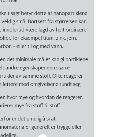
nkelt sagt betyr dette at nanopartiklene
r veldig små. Bortsett fra størrelsen kan
e imidlertid være lagd av helt ordinære
offer, for eksempel titan, zink, jern,
arbon – eller til og med vann.
en det minimale målet kan gi partiklene
elt andre egenskaper enn større
artikler av samme stoff. Ofte reagerer
e lettere med omgivelsene rundt seg.
en hvor mye og hvordan de reagerer,
rierer mye fra stoff til stoff.
erfor er det umulig å si at
anomaterialer generelt er trygge eller
kadelige.