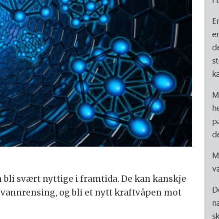
E
e
d
st
k
M
h
p
d
M
va
bli svært nyttige i framtida. De kan kanskje
D
 vannrensing, og bli et nytt kraftvåpen mot
n
s