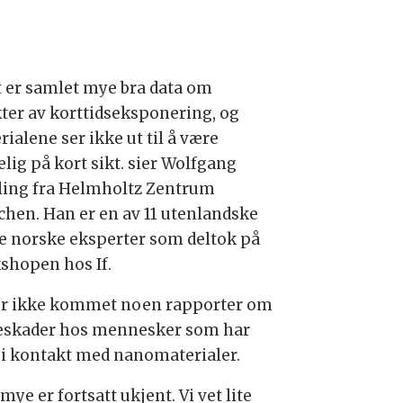
t er samlet mye bra data om
kter av korttidseksponering, og
ialene ser ikke ut til å være
lig på kort sikt. sier Wolfgang
ling fra Helmholtz Zentrum
hen. Han er en av 11 utenlandske
re norske eksperter som deltok på
shopen hos If.
er ikke kommet noen rapporter om
eskader hos mennesker som har
 i kontakt med nanomaterialer.
ye er fortsatt ukjent. Vi vet lite