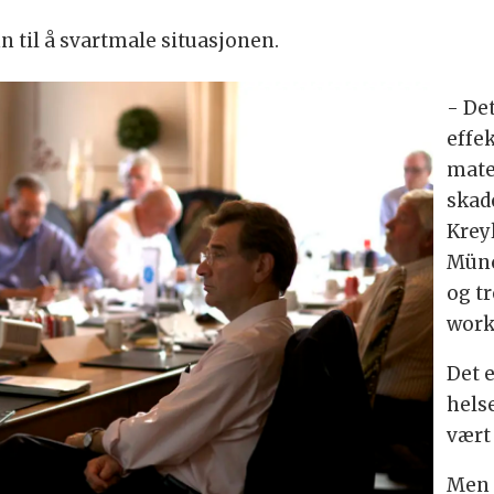
 til å svartmale situasjonen.
- De
effe
mater
skade
Krey
Münc
og t
work
Det 
hels
vært
Men m