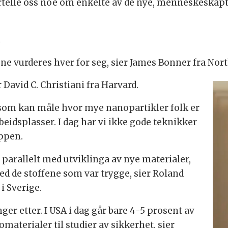
rtelle oss noe om enkelte av de nye, menneskeskap
t
ne vurderes hver for seg, sier James Bonner fra Nort
David C. Christiani fra Harvard.
 som kan måle hvor mye nanopartikler folk er
beidsplasser. I dag har vi ikke gode teknikker
oppen.
t parallelt med utviklinga av nye materialer,
med de stoffene som var trygge, sier Roland
i Sverige.
r etter. I USA i dag går bare 4-5 prosent av
aterialer til studier av sikkerhet, sier