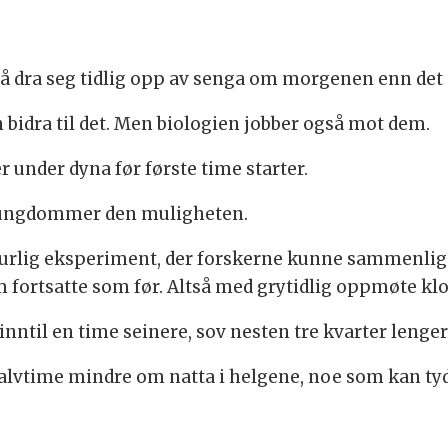
g å dra seg tidlig opp av senga om morgenen enn det
n bidra til det. Men biologien jobber også mot dem.
r under dyna før første time starter.
n ungdommer den muligheten.
turlig eksperiment, der forskerne kunne sammenlig
 fortsatte som før. Altså med grytidlig oppmøte klo
ntil en time seinere, sov nesten tre kvarter lenger
lvtime mindre om natta i helgene, noe som kan tyde