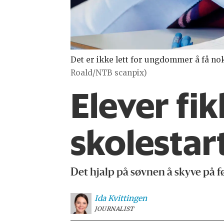
Det er ikke lett for ungdommer å få n
Roald/NTB scanpix)
Elever fi
skolestar
Det hjalp på søvnen å skyve på f
Ida
Kvittingen
JOURNALIST