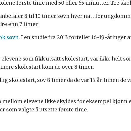
kolene første time med 50 eller 65 minutter. Tre skole
befaler 8 til 10 timer søvn hver natt for ungdomm
re enn 7 timer.
nok søvn
. I en studie fra 2013 forteller 16-19-åringer 
levene som fikk utsatt skolestart, var ikke helt so
inere skolestart kom de over 8 timer.
g skolestart, sov 8 timer da de var 15 år. Innen de va
en mellom elevene ikke skyldes for eksempel kjønn 
ler som valgte å utsette første time.