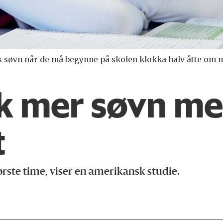
ok søvn når de må begynne på skolen klokka halv åtte om
kk mer søvn me
t
ørste time, viser en amerikansk studie.