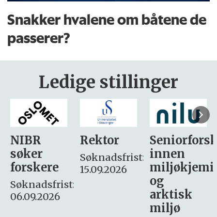
Snakker hvalene om båtene de
passerer?
Ledige stillinger
Rektor
Seniorforsker
Forskning.
innen
søker
Søknadsfrist:
miljøkjemi
nyhetsjour
15.09.2026
og
– fast
:
arktisk
Søknadsfrist:
miljø
16. august.