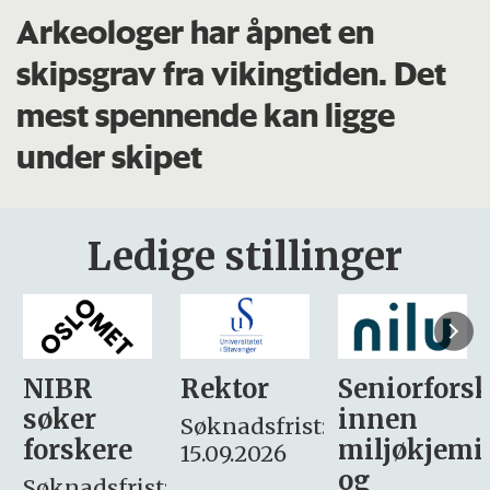
Arkeologer har åpnet en
skipsgrav fra vikingtiden. Det
mest spennende kan ligge
under skipet
Ledige stillinger
Rektor
Seniorforsker
Forskning.
innen
søker
Søknadsfrist:
miljøkjemi
nyhetsjour
15.09.2026
og
– fast
: