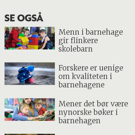
hvordan barn kommuniserer med et
begrenset ordforråd.
SE OGSÅ
Menn i barnehage
gir flinkere
skolebarn
Forskere er uenige
om kvaliteten i
barnehagene
Mener det bør være
nynorske bøker i
barnehagen