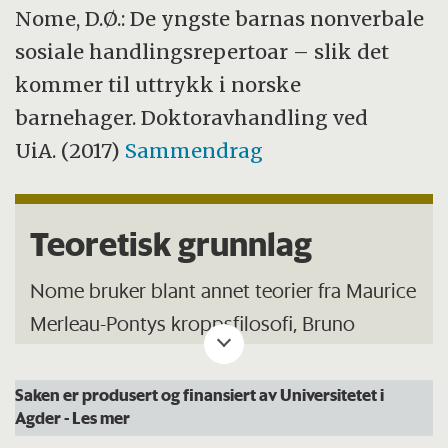
Nome, D.Ø.: De yngste barnas nonverbale
sosiale handlingsrepertoar – slik det
kommer til uttrykk i norske
barnehager. Doktoravhandling ved
UiA.
(2017)
Sammendrag
Teoretisk grunnlag
Nome bruker blant annet teorier fra Maurice
Merleau-Pontys kroppsfilosofi, Bruno
Latours teori om tingenes betydning som
sosiale aktører og Hanna Arendts
Saken er produsert og finansiert av Universitetet i
Agder
- Les mer
handlingsbegrep for å forstå og forklare