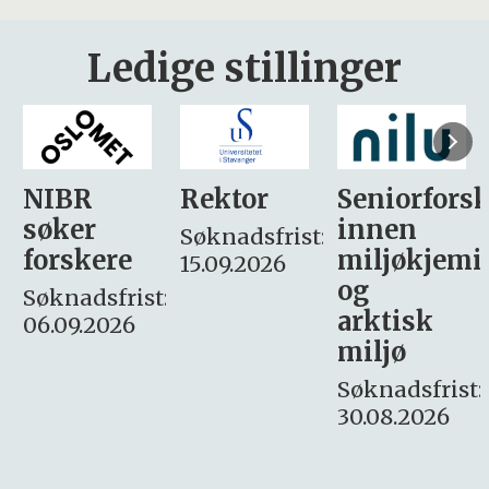
Ledige stillinger
Rektor
Seniorforsker
Forskning.
innen
søker
Søknadsfrist:
miljøkjemi
nyhetsjour
15.09.2026
og
– fast
:
arktisk
Søknadsfrist:
miljø
16. august.
Søknadsfrist:
30.08.2026