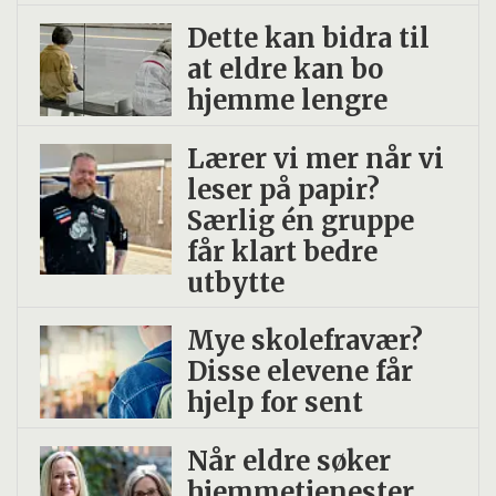
få til akkurat nå, finn ut om det er mulig å
Dette kan bidra til
sette opp nettmøter i stedet, eller vis
at eldre kan bo
hjemme lengre
bilder av skolen og SFO – og gjerne de
ansatte også.
Lærer vi mer når vi
leser på papir?
Særlig én gruppe
4. Gi barna mulighet til medvirkning:
får klart bedre
Det er viktig at barna får kjenne på
utbytte
medvirkning – også i skolen. Barna må få
Mye skolefravær?
komme med innspill, og gi noe til
Disse elevene får
aktiviteten.
hjelp for sent
Når eldre søker
5. Finn overgangsobjekter:
hjemmetjenester,