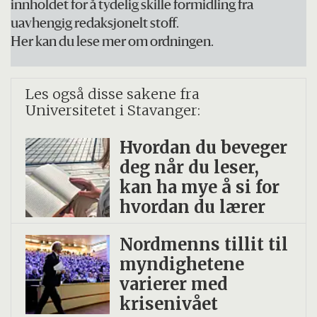
innholdet for å tydelig skille formidling fra
hverandre. Både når det gjelder å
uavhengig redaksjonelt stoff.
overlevere informasjon om hvilke barn vi
Her kan du lese mer om ordningen.
tar imot på skolen, men også hva skolen
kan bygge videre på av det som det
Les også disse sakene fra
allerede jobbes med i barnehagen. Ofte går
Universitetet i Stavanger:
man nok litt forbi hverandre der, mener
Hvordan du beveger
forskerne.
deg når du leser,
kan ha mye å si for
hvordan du lærer
3. Gjør barna trygge:
Det er viktig at barnet kjenner seg trygg.
Nordmenns tillit til
myndighetene
Prøv å organisere besøk på skolen, så
varierer med
barna få se og oppleve hvordan den nye
krisenivået
hverdagen vil bli. Dersom det er vanskelig å