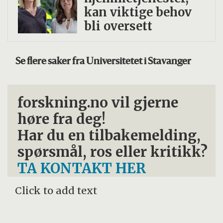
Det vil si at man har noen ting som barna
kan viktige behov
er kjent med fra barnehagen som kan
bli oversett
fortsette å jobbe videre med på skolen.
Se flere saker fra Universitetet i Stavanger
forskning.no vil gjerne
høre fra deg!
Har du en tilbakemelding,
spørsmål, ros eller kritikk?
TA KONTAKT HER
Click to add text