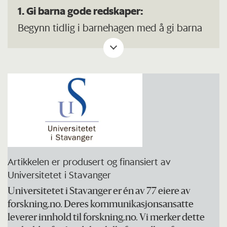
1. Gi barna gode redskaper:
Begynn tidlig i barnehagen med å gi barna
redskaper de trenger resten av livet. De bør
kjenne at de har med seg en glede og en
forventning når de skal gå over til neste
nivå. Disse redskapene bør bestå av god
sosial kompetanse, godt språk og gode
matematikk-kunnskaper.
Artikkelen er produsert og finansiert av
2. God kommunikasjon:
Universitetet i Stavanger
Sørg for at det er etablert en god
Universitetet i Stavanger er én av 77 eiere av
kommunikasjon mellom barnehagen og
forskning.no. Deres kommunikasjonsansatte
leverer innhold til forskning.no. Vi merker dette
skolen. Det er mye man kan lære av