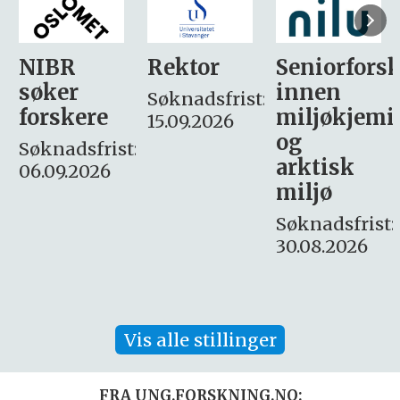
Rektor
Seniorforsker
Forskning.
innen
søker
Søknadsfrist:
miljøkjemi
nyhetsjour
15.09.2026
og
– fast
:
arktisk
Søknadsfrist:
miljø
16. august.
Søknadsfrist:
30.08.2026
Vis alle stillinger
FRA UNG.FORSKNING.NO: