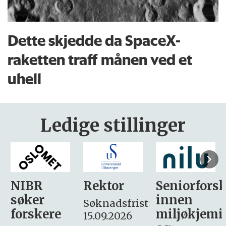
Dette skjedde da SpaceX-
raketten traff månen ved et
uhell
Ledige stillinger
Rektor
Seniorforsker
Forskning.
innen
søker
Søknadsfrist:
miljøkjemi
nyhetsjour
15.09.2026