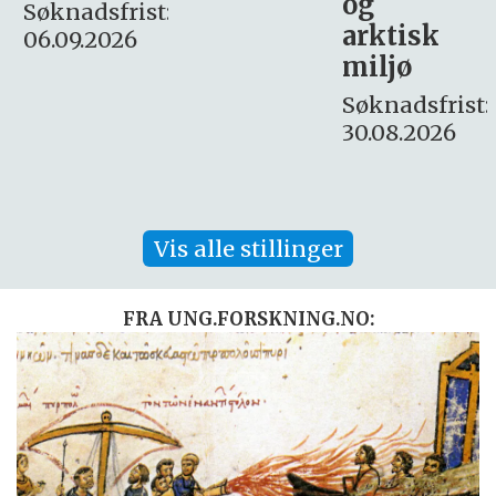
og
– fast
:
arktisk
Søknadsfrist:
miljø
16. august.
Søknadsfrist:
30.08.2026
Vis alle stillinger
FRA UNG.FORSKNING.NO: