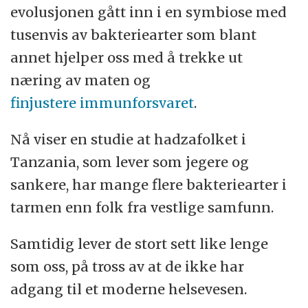
evolusjonen gått inn i en symbiose med
tusenvis av bakteriearter som blant
Tarmfloraen i folk fra industrialiserte land
annet hjelper oss med å trekke ut
er dominert av bakteriefamilien
næring av maten og
Bacteroidaceae. I Vesten utgjør
finjustere immunforsvaret
.
bakteriefamilien i gjennomsnitt 21
prosent av tarmfloraen, mens det bare er
Nå viser en studie at hadzafolket i
0,8 prosent hos hazdaene.
Tanzania, som lever som jegere og
Tarmfloraen hos ​​folk fra Amerika hadde
sankere, har mange flere bakteriearter i
vesentlig flere antibiotikaresistente gener
tarmen enn folk fra vestlige samfunn.
enn hos ​​hadzaene.
Samtidig lever de stort sett like lenge
I alt var det fire bakteriefamilier i
som oss, på tross av at de ikke har
hadzaene som særlig endret seg i løpet
adgang til et moderne helsevesen.
av årstidene. Flere av disse forsvant