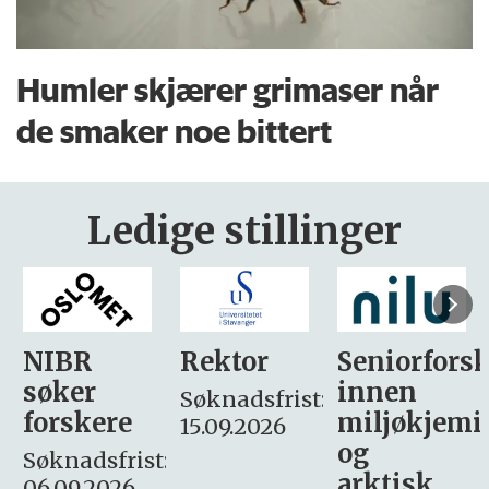
Humler skjærer grimaser når
de smaker noe bittert
Ledige stillinger
Rektor
Seniorforsker
Forskning.
innen
søker
Søknadsfrist:
miljøkjemi
nyhetsjour
15.09.2026
og
– fast
:
arktisk