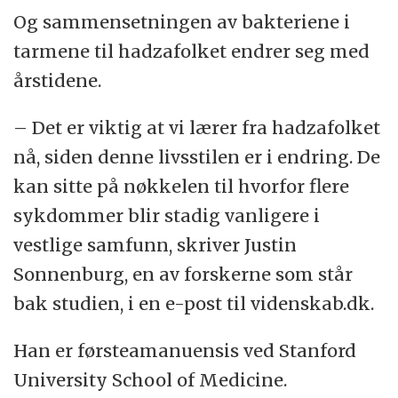
nesten helt på slutten av en sesong.
Og sammensetningen av bakteriene i
tarmene til hadzafolket endrer seg med
Hadzaene hadde flere enzymer til å bryte
årstidene.
ned plantekarbohydrater enn folk med
vestlig livsstil og diett.
– Det er viktig at vi lærer fra hadzafolket
nå, siden denne livsstilen er i endring. De
Kilde: Science
kan sitte på nøkkelen til hvorfor flere
sykdommer blir stadig vanligere i
vestlige samfunn, skriver Justin
Sonnenburg, en av forskerne som står
bak studien, i en e-post til videnskab.dk.
Han er førsteamanuensis ved Stanford
University School of Medicine.