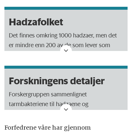
Hadzafolket
Det finnes omkring 1000 hadzaer, men det
er mindre enn 200 av de som lever som
jegere og sankere på fulltid.
Hadzaene er blant de siste befolkningene i
Forskningens detaljer
Afrika som lever slik.
Forskergruppen sammenlignet
Forskerne har bare undersøkt tarmbakterier
tarmbakteriene til hadzaene og
fra de hadzaene som lever som jegere og
befolkningen i 16 andre land.
sankere på fulltid.
Forfedrene våre har gjennom
Det viste at: