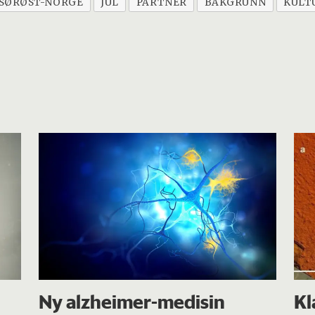
 SØRØST-NORGE
JUL
PARTNER
BAKGRUNN
KULT
Ny alzheimer-medisin
Kl