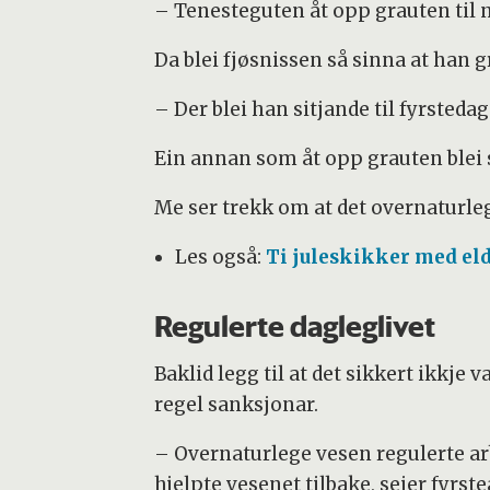
– Tenesteguten åt opp grauten til ni
Da blei fjøsnissen så sinna at han g
– Der blei han sitjande til fyrstedag
Ein annan som åt opp grauten blei s
Me ser trekk om at det overnaturle
Les også:
Ti juleskikker med el
Regulerte dagleglivet
Baklid legg til at det sikkert ikkj
regel sanksjonar.
– Overnaturlege vesen regulerte arb
hjelpte vesenet tilbake, seier fyrs