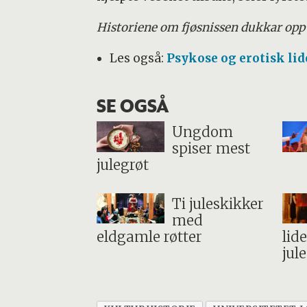
Historiene om fjøsnissen dukkar opp 
Les også:
Psykose og erotisk li
SE OGSÅ
Ungdom
spiser mest
julegrøt
Ti juleskikker
med
eldgamle røtter
lid
jul