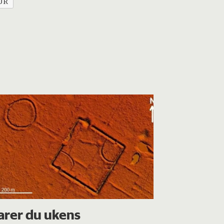
UR
arer du ukens