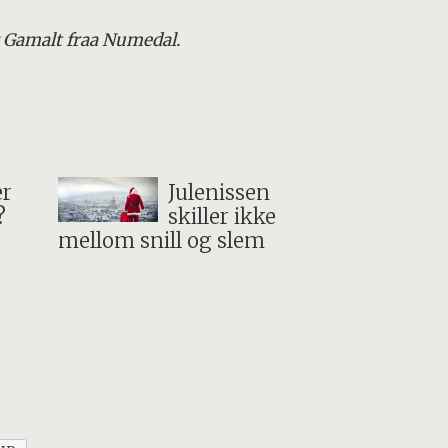
r Gamalt fraa Numedal.
er
Julenissen
?
skiller ikke
mellom snill og slem