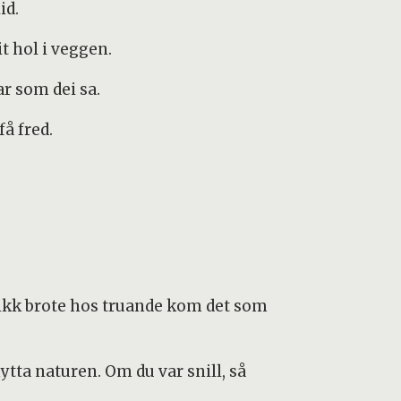
id.
it hol i veggen.
ar som dei sa.
å fred.
skikk brote hos truande kom det som
ytta naturen. Om du var snill, så