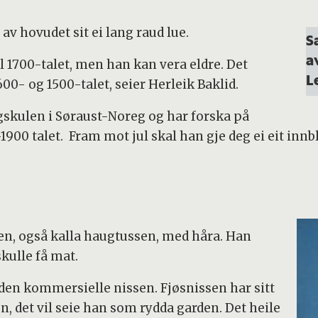
av hovudet sit ei lang raud lue.
S
a
l 1700-talet, men han kan vera eldre. Det
L
0- og 1500-talet, seier Herleik Baklid.
skulen i Søraust-Noreg og har forska på
900 talet. Fram mot jul skal han gje deg ei eit innbl
sen, også kalla haugtussen, med håra. Han
skulle få mat.
en kommersielle nissen. Fjøsnissen har sitt
n, det vil seie han som rydda garden. Det heile