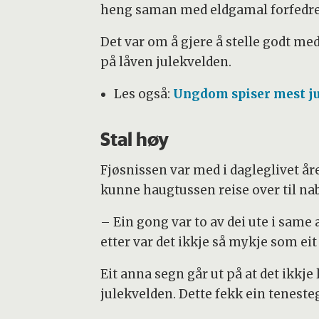
heng saman med eldgamal forfedre-t
Det var om å gjere å stelle godt med
på låven julekvelden.
Les også:
Ungdom spiser mest j
Stal høy
Fjøsnissen var med i dagleglivet året 
kunne haugtussen reise over til na
– Ein gong var to av dei ute i sam
etter var det ikkje så mykje som eit 
Eit anna segn går ut på at det ikkje 
julekvelden. Dette fekk ein tenesteg