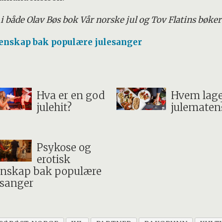
i både Olav Bøs bok Vår norske jul og Tov Flatins bøke
denskap bak populære julesanger
Hva er en god
Hvem lag
julehit?
julematen
Psykose og
erotisk
enskap bak populære
esanger