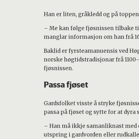
Han er liten, gråkledd og på toppen 
– Me kan følge fjøsnissen tilbake ti
manglar informasjon om han frå 160
Baklid er fyrsteamanuensis ved Høg
norske høgtidstradisjonar frå 1100–1
fjøsnissen.
Passa fjøset
Gardsfolket visste å stryke fjøsnis
passa på fjøset og sytte for at dyra 
– Han må ikkje samanliknast med d
utspring i gardvorden eller rudkalle