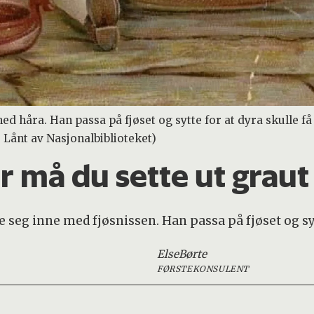
ed håra. Han passa på fjøset og sytte for at dyra skulle få
: Lånt av Nasjonalbiblioteket)
r må du sette ut graut 
de seg inne med fjøsnissen. Han passa på fjøset og syt
Else
Børte
FØRSTEKONSULENT