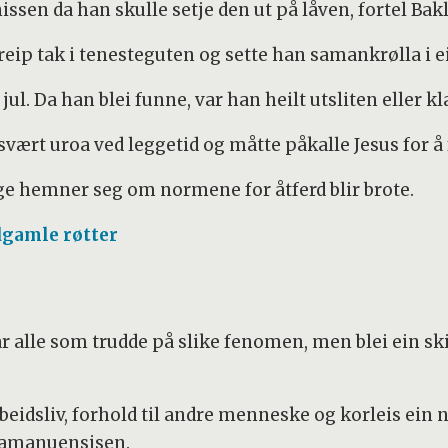
ssen da han skulle setje den ut på låven, fortel Bakl
reip tak i tenesteguten og sette han samankrølla i e
 jul. Da han blei funne, var han heilt utsliten eller kl
vært uroa ved leggetid og måtte påkalle Jesus for å f
ge hemner seg om normene for åtferd blir brote.
dgamle røtter
e var alle som trudde på slike fenomen, men blei ein 
eidsliv, forhold til andre menneske og korleis ein n
teamanuensisen.