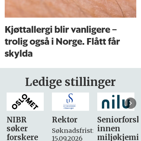
Kjøttallergi blir vanligere –
trolig også i Norge. Flått får
skylda
Ledige stillinger
Rektor
Seniorforsker
Forskning.
innen
søker
Søknadsfrist:
miljøkjemi
nyhetsjour
15.09.2026