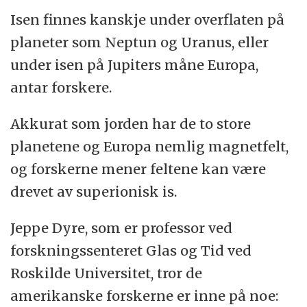
Til slutt har de sendt røntgenstråler fra en
Isen finnes kanskje under overflaten på
ekstremt kraftig partikkelakselerator kalt
planeter som Neptun og Uranus, eller
en synkrotron gjennom prøven.
under isen på Jupiters måne Europa,
antar forskere.
Akseleratorens målinger ga dem et bilde av
hvordan atomene er arrangert inne i den
Akkurat som jorden har de to store
superioniske isen.
planetene og Europa nemlig magnetfelt,
og forskerne mener feltene kan være
Eksperimentene viste at den superioniske
drevet av superionisk is.
isen kan dannes ved et lavere trykk enn
hittil antatt.
Jeppe Dyre, som er professor ved
forskningssenteret Glas og Tid ved
Roskilde Universitet, tror de
amerikanske forskerne er inne på noe: