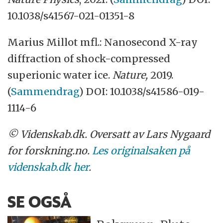
10.1038/s41567-021-01351-8
Marius Millot mfl.: Nanosecond X-ray
diffraction of shock-compressed
superionic water ice.
Nature,
2019.
(
Sammendrag
) DOI: 10.1038/s41586-019-
1114-6
© Videnskab.dk. Oversatt av Lars Nygaard
for forskning.no.
Les originalsaken på
videnskab.dk her
.
SE OGSÅ