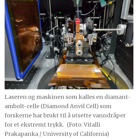
Laseren og maskinen som kalles en diamant-
ambolt-celle (Diamond Anvil Cell) som
forskerne har brukt til å utsette vanndråper
for et ekstremt trykk.
(Foto: Vitalli
Prakapanka / University of California)