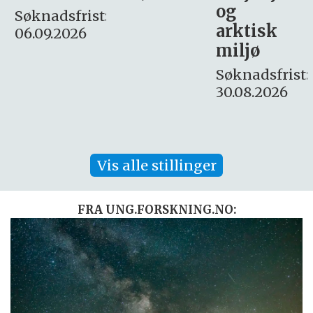
og
– fast
:
arktisk
Søknadsfrist:
miljø
16. august.
Søknadsfrist:
30.08.2026
Vis alle stillinger
FRA UNG.FORSKNING.NO: