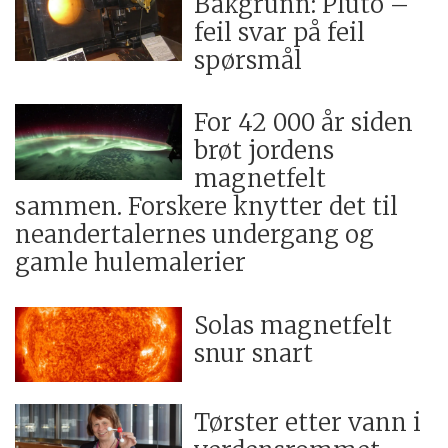
Bakgrunn: Pluto –
feil svar på feil
spørsmål
For 42 000 år siden
brøt jordens
magnetfelt
sammen. Forskere knytter det til
neandertalernes undergang og
gamle hulemalerier
Solas magnetfelt
snur snart
Tørster etter vann i