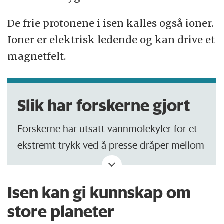
De frie protonene i isen kalles også ioner.
Ioner er elektrisk ledende og kan drive et
magnetfelt.
Slik har forskerne gjort
Forskerne har utsatt vannmolekyler for et
ekstremt trykk ved å presse dråper mellom
to diamantspisser.
De har skutt laserstråler gjennom
Isen kan gi kunnskap om
diamantene for å varme opp vannet.
store planeter