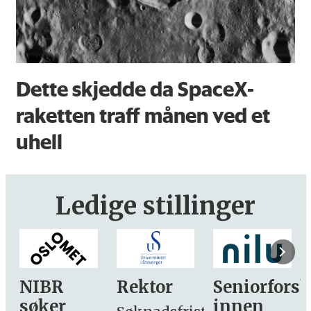
Dette skjedde da SpaceX-
raketten traff månen ved et
uhell
Ledige stillinger
Rektor
Seniorforsker
Forskning.
innen
søker