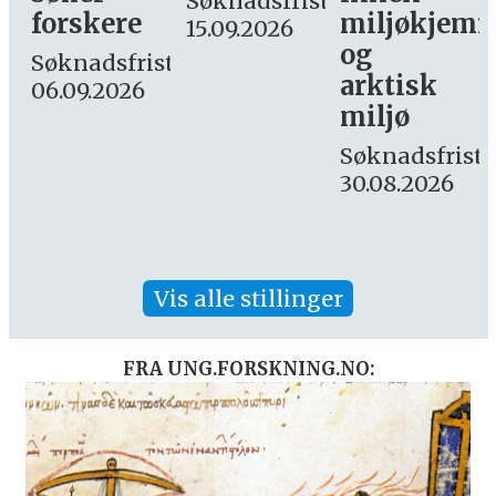
Søknadsfrist:
miljøkjemi
nyhetsjourn
15.09.2026
og
– fast
st:
arktisk
Søknadsfrist:
miljø
16. august.
Søknadsfrist:
30.08.2026
Vis alle stillinger
FRA UNG.FORSKNING.NO: