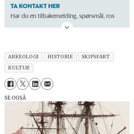
TA KONTAKT HER
Har du en tilbakemelding, spørsmål, ros
eller kritikk? Eller tips om noe vi bør skrive
om?
ARKEOLOGI
HISTORIE
SKIPSFART
KULTUR
SE OGSÅ