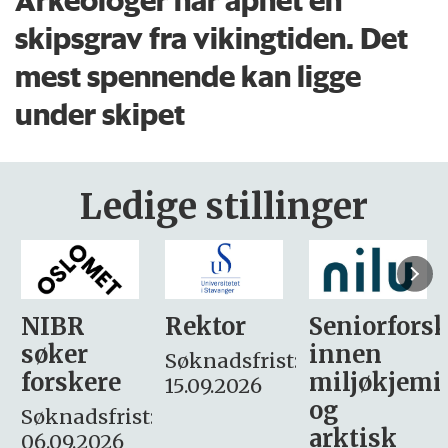
skipsgrav fra vikingtiden. Det
mest spennende kan ligge
under skipet
Ledige stillinger
Rektor
Seniorforsker
Forskning.
innen
søker
Søknadsfrist:
miljøkjemi
nyhetsjour
15.09.2026
og
– fast
:
arktisk
Søknadsfrist: